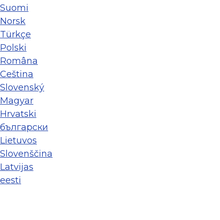
Suomi
Norsk
Türkçe
Polski
Româna
Ceština
Slovenský
Magyar
Hrvatski
български
Lietuvos
Slovenščina
Latvijas
eesti