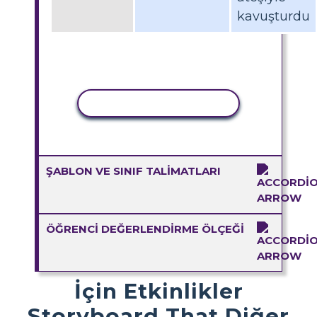
kavuşturdu
ETKINLIĞI KOPYALA
ŞABLON VE SINIF TALIMATLARI
ÖĞRENCI DEĞERLENDIRME ÖLÇEĞI
İçin Etkinlikler
Storyboard That Diğer