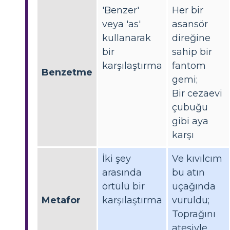
'Benzer'
Her bir
veya 'as'
asansör
kullanarak
direğine
bir
sahip bir
karşılaştırma
fantom
Benzetme
gemi;
Bir cezaevi
çubuğu
gibi aya
karşı
İki şey
Ve kıvılcım
arasında
bu atın
örtülü bir
uçağında
Metafor
karşılaştırma
vuruldu;
Toprağını
ateşiyle