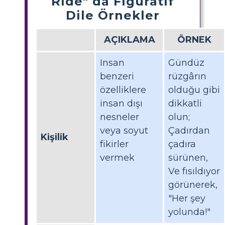
Ride" da Figüratif
Dile Örnekler
AÇIKLAMA
ÖRNEK
Insan
Gündüz
benzeri
rüzgârın
özelliklere
olduğu gibi
insan dışı
dikkatli
nesneler
olun;
veya soyut
Çadırdan
Kişilik
fikirler
çadıra
vermek
sürünen,
Ve fısıldıyor
görünerek,
"Her şey
yolunda!"