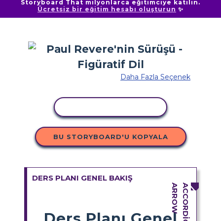
Storyboard That milyonlarca eğitimciye katılın.
Ücretsiz bir eğitim hesabı oluşturun
✨
Daha Fazla Seçenek
ETKINLIĞI KOPYALA
BU STORYBOARD'U KOPYALA
DERS PLANI GENEL BAKIŞ
Ders Planı Genel