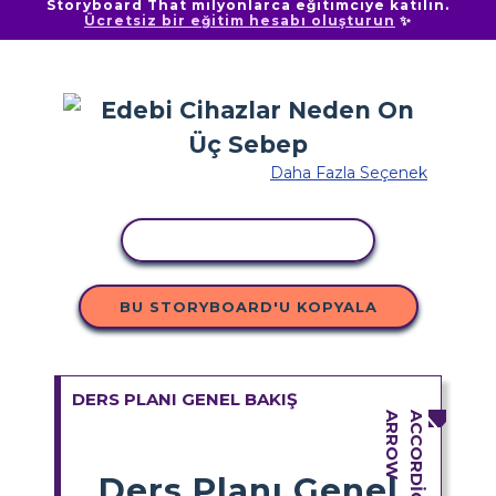
Storyboard That milyonlarca eğitimciye katılın.
Ücretsiz bir eğitim hesabı oluşturun
✨
Daha Fazla Seçenek
ETKINLIĞI KOPYALA
BU STORYBOARD'U KOPYALA
DERS PLANI GENEL BAKIŞ
Ders Planı Genel