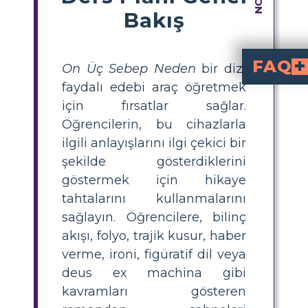
Bakış
FAQ
On Üç Sebep Neden
bir dizi
faydalı edebi araç öğretmek
Thirteen Reasons Why'da 
gibi edebi cihazlar kullanılır. Her cihaz, hikayenin temalarını ve karakterlerini d
Hikâye panoları kullanarak Thirteen Reasons Why'da ed
Öğrencilerin, romandan sahneleri
oluşturmalarını sağlayın. Her cihazı tanımlamalarını, betimlemelerini ve açıklamalarını yapm
Thirteen Reasons Why'da öngörüye
'de Hannah’ın kasetleri aracılığıyla
6-12. sınıflar iç
kullanmak, gençlerin temal
6-12. sınıf
öğrencilerine daha derin edebi analiz yapma ol
Thirteen Reasons Why'da edebi cihazları keşfetmek için eğlenceli aktiviteler nele
sahne taslağı oluştu
, bu sahnelerdeki edebi cihazların etkisini tartışmak ve öğrencilerin farklı cihazlar kullanarak sahneleri
için fırsatlar sağlar.
Öğrencilerin, bu cihazlarla
ilgili anlayışlarını ilgi çekici bir
şekilde gösterdiklerini
göstermek için hikaye
tahtalarını kullanmalarını
sağlayın. Öğrencilere, bilinç
akışı, folyo, trajik kusur, haber
verme, ironi, figüratif dil veya
deus ex machina gibi
kavramları gösteren