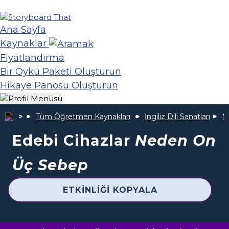
Ana Sayfa
Kaynaklar
Fiyatlandırma
Bir Öykü Paketi Oluşturun
Hikaye Panosu Oluşturun
Tüm Öğretmen Kaynakları
İngiliz Dili Sanatları
N
Edebi Cihazlar
Neden On
Üç Sebep
ETKINLIĞI KOPYALA