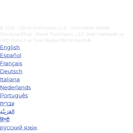
© 2026 - Clever Prototypes, LLC - Tüm hakları Saklıdır.
StoryboardThat ,
Clever Prototypes , LLC
ticari markasıdır ve
ABD Patent ve Ticari Marka Ofisi'ne kayıtlıdır.
English
Español
Français
Deutsch
Italiana
Nederlands
Português
עברית
العَرَبِيَّة
हिन्दी
ру́сский язы́к