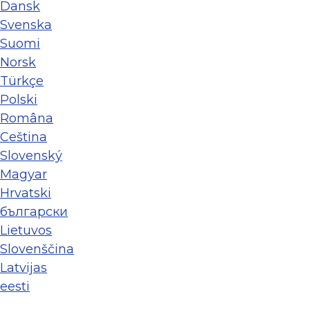
Dansk
Svenska
Suomi
Norsk
Türkçe
Polski
Româna
Ceština
Slovenský
Magyar
Hrvatski
български
Lietuvos
Slovenščina
Latvijas
eesti