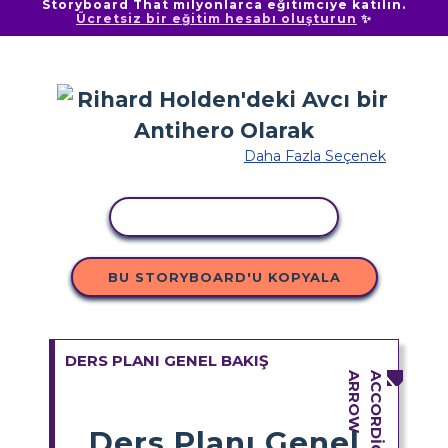
Storyboard That milyonlarca eğitimciye katılın.
Ücretsiz bir eğitim hesabı oluşturun
✨
Daha Fazla Seçenek
ETKINLIĞI KOPYALA
BU STORYBOARD'U KOPYALA
DERS PLANI GENEL BAKIŞ
Ders Planı Genel