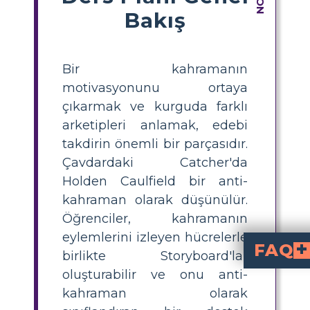
Bakış
Bir kahramanın
motivasyonunu ortaya
çıkarmak ve kurguda farklı
arketipleri anlamak, edebi
takdirin önemli bir parçasıdır.
Çavdardaki Catcher'da
Holden Caulfield bir anti-
kahraman olarak düşünülür.
Öğrenciler, kahramanın
eylemlerini izleyen hücrelerle
FAQ
birlikte Storyboard'lar
oluşturabilir ve onu anti-
geleneksel kahraman niteliklerinde
olarak kabul edilir. Sık sık yala
Öğrenciler Holden Caulfield'ın anti-kahraman arketipine 
tanımı, özel
kategorize etmek için Frayer Model gibi modeller kullanabilirler. Bu, onun davranışlarının anti-kahraman arketipiyle nasıl uy
, geleneksel kahr
idealizm, ahlaki iyilik ve f
gibi niteliklere sahip olmaya
Holden Caulfield
söyler, yabancıları sertçe yargılar v
Neden Phoebe, Holden'a kıyasla anti-kahramanın olmayan bir örneği olarak kabul edilir?
masum, şefkatl
dür. Holden'a destek olur ve onun iyil
kahraman olarak