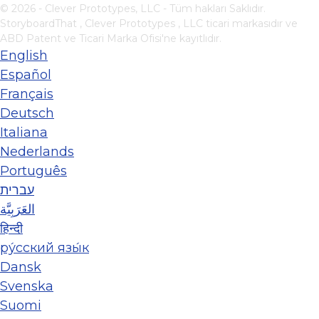
© 2026 - Clever Prototypes, LLC - Tüm hakları Saklıdır.
StoryboardThat ,
Clever Prototypes , LLC
ticari markasıdır ve
ABD Patent ve Ticari Marka Ofisi'ne kayıtlıdır.
English
Español
Français
Deutsch
Italiana
Nederlands
Português
עברית
العَرَبِيَّة
हिन्दी
ру́сский язы́к
Dansk
Svenska
Suomi