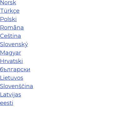
Norsk
Türkçe
Polski
Româna
Ceština
Slovenský
Magyar
Hrvatski
български
Lietuvos
Slovenščina
Latvijas
eesti