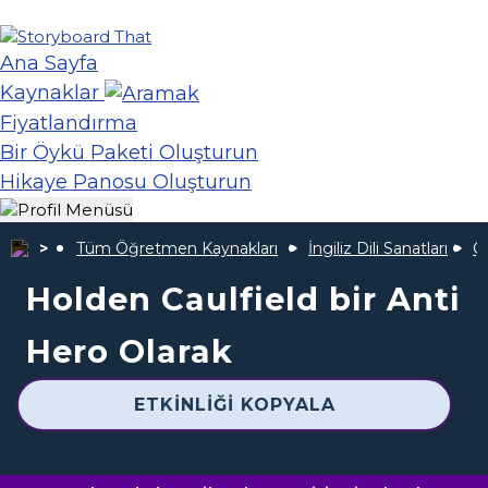
Ana Sayfa
Kaynaklar
Fiyatlandırma
Bir Öykü Paketi Oluşturun
Hikaye Panosu Oluşturun
Tüm Öğretmen Kaynakları
İngiliz Dili Sanatları
Ça
Holden Caulfield bir Anti
Hero Olarak
ETKINLIĞI KOPYALA