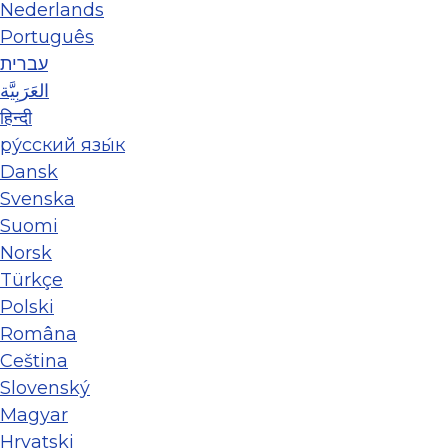
Nederlands
Português
עברית
العَرَبِيَّة
हिन्दी
ру́сский язы́к
Dansk
Svenska
Suomi
Norsk
Türkçe
Polski
Româna
Ceština
Slovenský
Magyar
Hrvatski