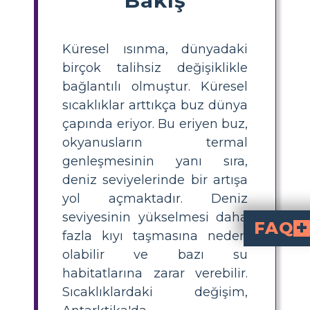
Küresel ısınma, dünyadaki
birçok talihsiz değişiklikle
bağlantılı olmuştur. Küresel
sıcaklıklar arttıkça buz dünya
çapında eriyor. Bu eriyen buz,
okyanusların termal
genleşmesinin yanı sıra,
deniz seviyelerinde bir artışa
yol açmaktadır. Deniz
seviyesinin yükselmesi daha
FAQ
fazla kıyı taşmasına neden
İklim değişikliğinin öğ
buzların erimesine, deniz 
öğretmek, öğrenci
Küresel ısınmanın
söyleyin. Her bir etkiyi tanımlayıp göstererek, nedenler ve sonuçl
İklim değişimi etkilerini t
Öğrencilere, iklim değişikliğinin dört etkisini
yapmalarını isteyin ve ardınd
Yükselen deniz seviye
kıyı seline ve yaşam alanı kaybına neden olur, hem insanlar hem de vahşi yaşam üzerinde etkili olur. Bu etkinin vurgulanması, öğrencilere iklim değişikliğinin küresel boyutunu gösterir.
Öğrenciler iklim değişi
şiddetine göre 
yapmalarını ve nedenlerini açıklamalarını sağlayın. Bu, eleştirel düşünm
olabilir ve bazı su
habitatlarına zarar verebilir.
Sıcaklıklardaki değişim,