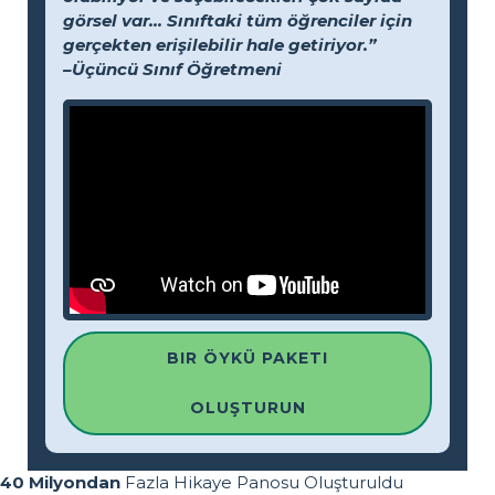
görsel var... Sınıftaki tüm öğrenciler için
gerçekten erişilebilir hale getiriyor.”
–Üçüncü Sınıf Öğretmeni
BIR ÖYKÜ PAKETI
OLUŞTURUN
40 Milyondan
Fazla Hikaye Panosu Oluşturuldu