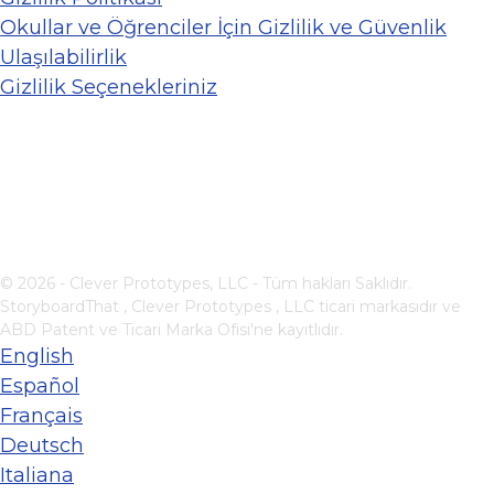
Okullar ve Öğrenciler İçin Gizlilik ve Güvenlik
Ulaşılabilirlik
Gizlilik Seçenekleriniz
© 2026 - Clever Prototypes, LLC - Tüm hakları Saklıdır.
StoryboardThat ,
Clever Prototypes , LLC
ticari markasıdır ve
ABD Patent ve Ticari Marka Ofisi'ne kayıtlıdır.
English
Español
Français
Deutsch
Italiana