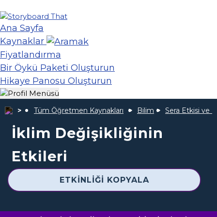
Ana Sayfa
Kaynaklar
Fiyatlandırma
Bir Öykü Paketi Oluşturun
Hikaye Panosu Oluşturun
Tüm Öğretmen Kaynakları
Bilim
Sera Etkisi ve 
İklim Değişikliğinin
Etkileri
ETKINLIĞI KOPYALA