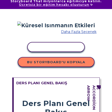
Storyboard That milyonlarca eğitimciye katılın.
Ücretsiz bir eğitim hesabı oluşturun
✨
Daha Fazla Seçenek
ETKINLIĞI KOPYALA
BU STORYBOARD'U KOPYALA
DERS PLANI GENEL BAKIŞ
Ders Planı Genel
Bakış