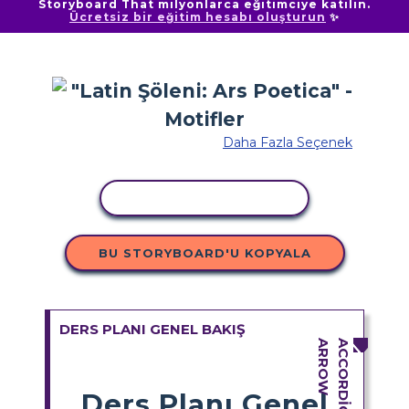
Storyboard That milyonlarca eğitimciye katılın.
Ücretsiz bir eğitim hesabı oluşturun
✨
Daha Fazla Seçenek
ETKINLIĞI KOPYALA
BU STORYBOARD'U KOPYALA
DERS PLANI GENEL BAKIŞ
Ders Planı Genel