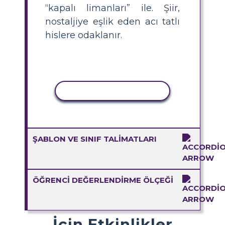
“kapalı limanları” ile. Şiir,
nostaljiye eşlik eden acı tatlı
hislere odaklanır.
ETKINLIĞI KOPYALA
ŞABLON VE SINIF TALIMATLARI
ÖĞRENCI DEĞERLENDIRME ÖLÇEĞI
İçin Etkinlikler