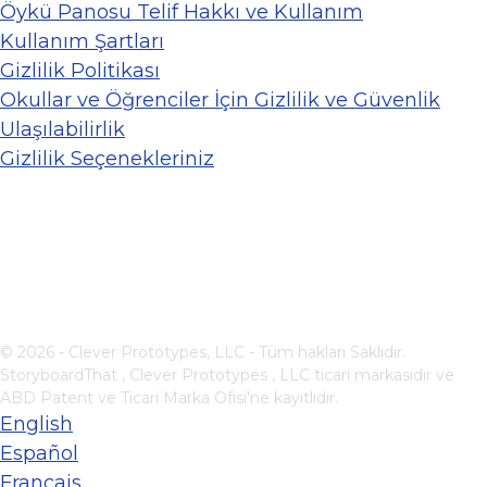
Öykü Panosu Telif Hakkı ve Kullanım
Kullanım Şartları
Gizlilik Politikası
Okullar ve Öğrenciler İçin Gizlilik ve Güvenlik
Ulaşılabilirlik
Gizlilik Seçenekleriniz
© 2026 - Clever Prototypes, LLC - Tüm hakları Saklıdır.
StoryboardThat ,
Clever Prototypes , LLC
ticari markasıdır ve
ABD Patent ve Ticari Marka Ofisi'ne kayıtlıdır.
English
Español
Français