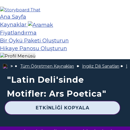
Ana Sayfa
Kaynaklar
Fiyatlandırma
Bir Öykü Paketi Oluşturun
Hikaye Panosu Oluşturun
Tüm Öğretmen Kaynakları
İngiliz Dili Sanatları
La
"Latin Deli'sinde
Motifler: Ars Poetica"
ETKINLIĞI KOPYALA