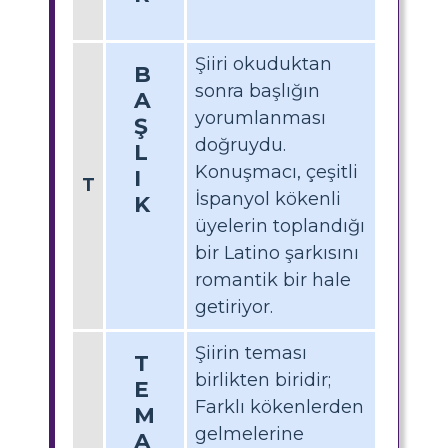
Şiiri okuduktan
B
sonra başlığın
A
yorumlanması
Ş
doğruydu.
L
Konuşmacı, çeşitli
I
T
İspanyol kökenli
K
üyelerin toplandığı
bir Latino şarkısını
romantik bir hale
getiriyor.
Şiirin teması
T
birlikten biridir;
E
Farklı kökenlerden
M
gelmelerine
A