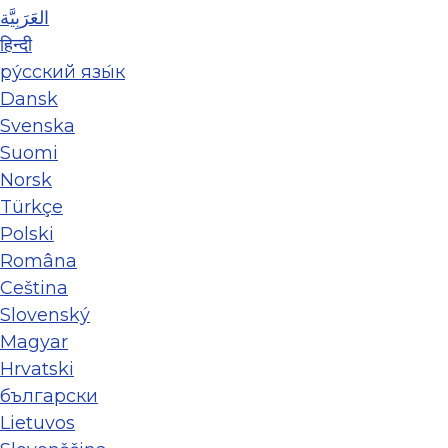
العَرَبِيَّة
हिन्दी
ру́сский язы́к
Dansk
Svenska
Suomi
Norsk
Türkçe
Polski
Româna
Ceština
Slovenský
Magyar
Hrvatski
български
Lietuvos