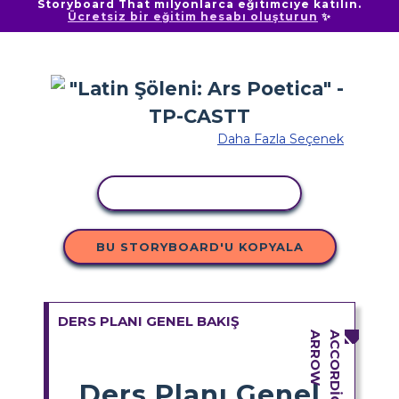
Storyboard That milyonlarca eğitimciye katılın.
Ücretsiz bir eğitim hesabı oluşturun
✨
Daha Fazla Seçenek
ETKINLIĞI KOPYALA
BU STORYBOARD'U KOPYALA
DERS PLANI GENEL BAKIŞ
Ders Planı Genel