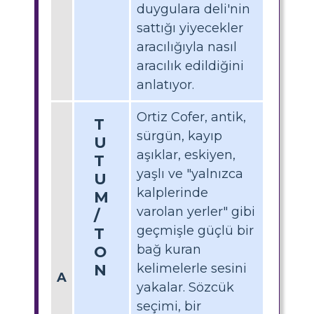
duygulara deli'nin
sattığı yiyecekler
aracılığıyla nasıl
aracılık edildiğini
anlatıyor.
Ortiz Cofer, antik,
T
sürgün, kayıp
U
aşıklar, eskiyen,
T
yaşlı ve "yalnızca
U
kalplerinde
M
varolan yerler" gibi
/
geçmişle güçlü bir
T
bağ kuran
O
N
kelimelerle sesini
A
yakalar. Sözcük
seçimi, bir