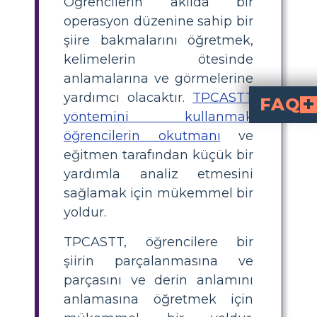
Öğrencilerin akılda bir
operasyon düzenine sahip bir
şiire bakmalarını öğretmek,
kelimelerin ötesinde
anlamalarına ve görmelerine
yardımcı olacaktır.
TPCASTT
FAQ
yöntemini kullanmak
What is the TPCASTT method for poetry analys
is a structured approach for analyzing poetry, where each lett
How do I use TPCASTT
, examine the poem’s title, summarize its content, explore connotations and to
What is the main theme of "The
among Latinos in the United St
Why is TPCASTT an
guides students through a logical sequence, making poetry ana
What are some tips fo
Start with a group activity, model each step using a 
öğrencilerin okutmanı
ve
eğitmen tarafından küçük bir
yardımla analiz etmesini
sağlamak için mükemmel bir
yoldur.
TPCASTT, öğrencilere bir
şiirin parçalanmasına ve
parçasını ve derin anlamını
anlamasına öğretmek için