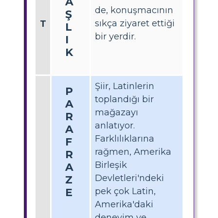
A
de, konuşmacının
Ş
sıkça ziyaret ettiği
T
L
bir yerdir.
I
K
Şiir, Latinlerin
P
toplandığı bir
A
mağazayı
R
anlatıyor.
A
Farklılıklarına
F
rağmen, Amerika
R
Birleşik
A
Devletleri'ndeki
Z
E
pek çok Latin,
Amerika'daki
deneyim ve