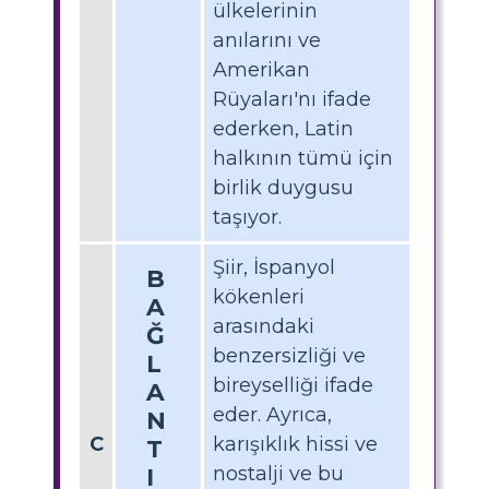
ülkelerinin
anılarını ve
Amerikan
Rüyaları'nı ifade
ederken, Latin
halkının tümü için
birlik duygusu
taşıyor.
Şiir, İspanyol
B
kökenleri
A
arasındaki
Ğ
benzersizliği ve
L
bireyselliği ifade
A
eder. Ayrıca,
N
C
karışıklık hissi ve
T
nostalji ve bu
I