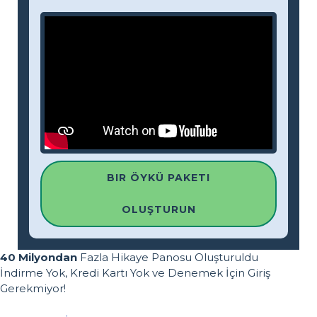
BIR ÖYKÜ PAKETI
OLUŞTURUN
40 Milyondan
Fazla Hikaye Panosu Oluşturuldu
İndirme Yok, Kredi Kartı Yok ve Denemek İçin Giriş
Gerekmiyor!