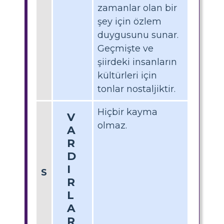
zamanlar olan bir
şey için özlem
duygusunu sunar.
Geçmişte ve
şiirdeki insanların
kültürleri için
tonlar nostaljiktir.
Hiçbir kayma
V
olmaz.
A
R
D
I
S
R
L
A
R