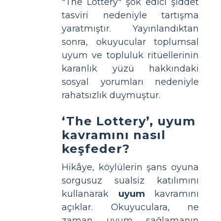
"The Lottery" şok edici şiddet
tasviri nedeniyle tartışma
yaratmıştır. Yayınlandıktan
sonra, okuyucular toplumsal
uyum ve topluluk ritüellerinin
karanlık yüzü hakkındaki
sosyal yorumları nedeniyle
rahatsızlık duymuştur.
‘The Lottery’, uyum
kavramını nasıl
keşfeder?
Hikâye, köylülerin şans oyuna
sorgusuz sualsiz katılımını
kullanarak
uyum
kavramını
açıklar. Okuyuculara, ne
zaman uyum sağlamanın