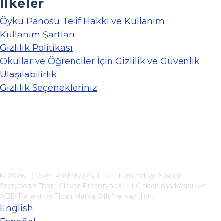
İlkeler
Öykü Panosu Telif Hakkı ve Kullanım
Kullanım Şartları
Gizlilik Politikası
Okullar ve Öğrenciler İçin Gizlilik ve Güvenlik
Ulaşılabilirlik
Gizlilik Seçenekleriniz
© 2026 - Clever Prototypes, LLC - Tüm hakları Saklıdır.
StoryboardThat ,
Clever Prototypes , LLC
ticari markasıdır ve
ABD Patent ve Ticari Marka Ofisi'ne kayıtlıdır.
English