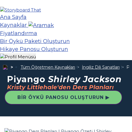
Ana Sayfa
Kaynaklar
Fiyatlandırma
Bir Öykü Paketi Oluşturun
Hikaye Panosu Oluşturun
Tüm Öğretmen Kaynakları
İngiliz Dili Sanatları
Pi
Piyango
Shirley Jackson
Kristy Littlehale'den Ders Planları
BIR ÖYKÜ PANOSU OLUŞTURUN ▶