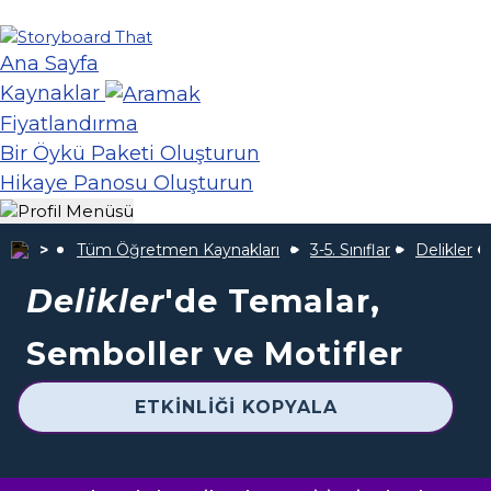
Ana Sayfa
Kaynaklar
Fiyatlandırma
Bir Öykü Paketi Oluşturun
Hikaye Panosu Oluşturun
Tüm Öğretmen Kaynakları
3-5. Sınıflar
Delikler
Delikler
'de Temalar,
Semboller ve Motifler
ETKINLIĞI KOPYALA