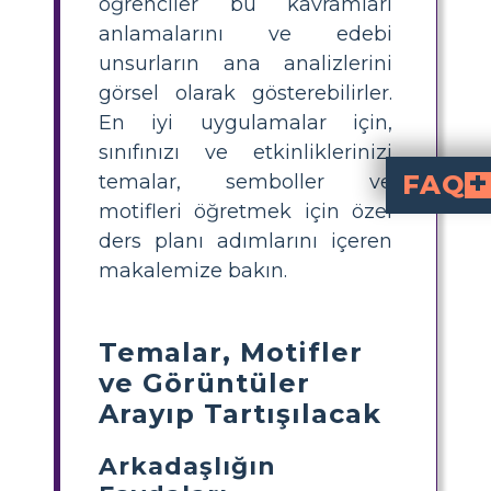
öğrenciler bu kavramları
anlamalarını ve edebi
unsurların ana analizlerini
görsel olarak gösterebilirler.
En iyi uygulamalar için,
sınıfınızı ve etkinliklerinizi
FAQ
temalar, semboller ve
motifleri öğretmek için özel
Motif, hikayede bir noktaya değinmek içi
Görüntüler bir öğre
Görüntü, bir yazarın genellikle bir sembol aracılığıyla 
Öğrencilerin soyut fiki
Soyut fikirleri kavramak öğrenciler için zor olabilir. Genellikle çok somut
ders planı adımlarını içeren
makalemize bakın.
Temalar, Motifler
ve Görüntüler
Arayıp Tartışılacak
Arkadaşlığın