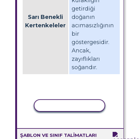
kuraklığın
getirdiği
Sarı Benekli
doğanın
Kertenkeleler
acımasızlığının
bir
göstergesidir.
Ancak,
zayıflıkları
soğandır.
ETKINLIĞI KOPYALA
ŞABLON VE SINIF TALIMATLARI