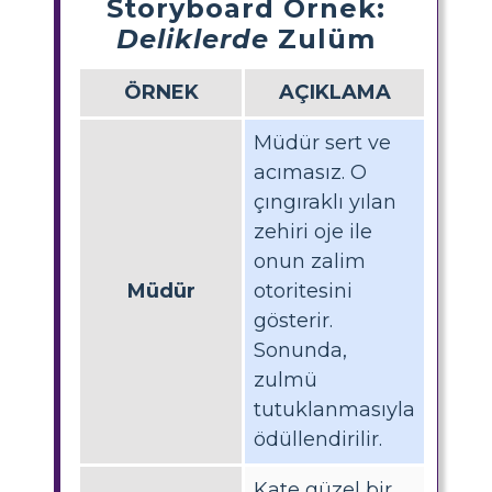
Storyboard Örnek:
Deliklerde
Zulüm
ÖRNEK
AÇIKLAMA
Müdür sert ve
acımasız. O
çıngıraklı yılan
zehiri oje ile
onun zalim
Müdür
otoritesini
gösterir.
Sonunda,
zulmü
tutuklanmasıyla
ödüllendirilir.
Kate güzel bir