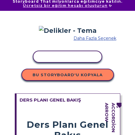
Storyboard That milyonlarca eğitimciye katılın.
Ücretsiz bir eğitim hesabı oluşturun
✨
Daha Fazla Seçenek
ETKINLIĞI KOPYALA
BU STORYBOARD'U KOPYALA
DERS PLANI GENEL BAKIŞ
Ders Planı Genel
Bakış