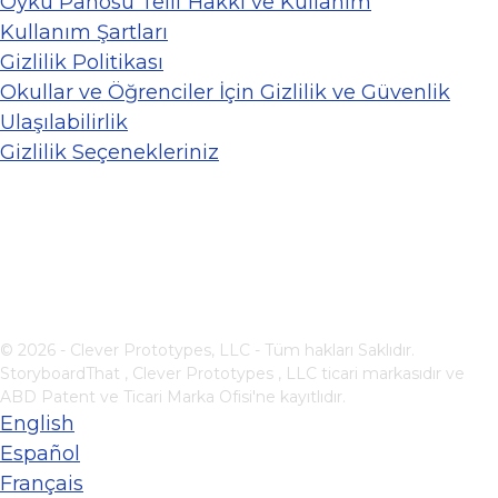
Öykü Panosu Telif Hakkı ve Kullanım
Kullanım Şartları
Gizlilik Politikası
Okullar ve Öğrenciler İçin Gizlilik ve Güvenlik
Ulaşılabilirlik
Gizlilik Seçenekleriniz
© 2026 - Clever Prototypes, LLC - Tüm hakları Saklıdır.
StoryboardThat ,
Clever Prototypes , LLC
ticari markasıdır ve
ABD Patent ve Ticari Marka Ofisi'ne kayıtlıdır.
English
Español
Français