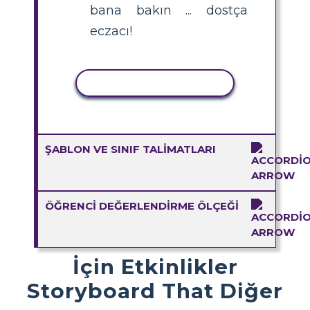
bana bakın ... dostça
eczacı!
ETKINLIĞI KOPYALA
ŞABLON VE SINIF TALIMATLARI
ÖĞRENCI DEĞERLENDIRME ÖLÇEĞI
İçin Etkinlikler
Storyboard That Diğer