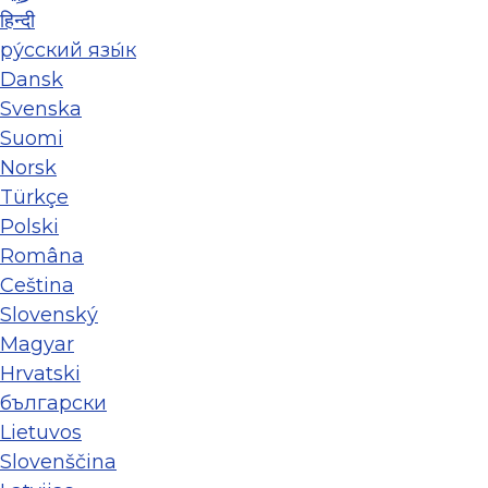
हिन्दी
ру́сский язы́к
Dansk
Svenska
Suomi
Norsk
Türkçe
Polski
Româna
Ceština
Slovenský
Magyar
Hrvatski
български
Lietuvos
Slovenščina