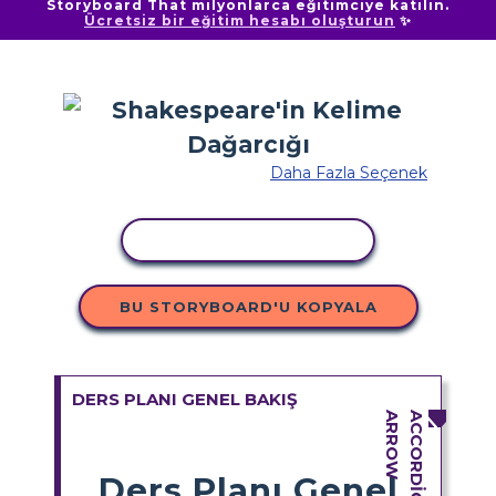
Storyboard That milyonlarca eğitimciye katılın.
Ücretsiz bir eğitim hesabı oluşturun
✨
Daha Fazla Seçenek
ETKINLIĞI KOPYALA
BU STORYBOARD'U KOPYALA
DERS PLANI GENEL BAKIŞ
Ders Planı Genel