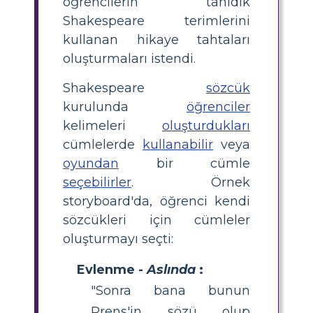
öğrencilerin tanıdık
Shakespeare terimlerini
kullanan hikaye tahtaları
oluşturmaları istendi.
Shakespeare
sözcük
kurulunda
öğrenciler
kelimeleri
oluşturdukları
cümlelerde
kullanabilir
veya
oyundan
bir cümle
seçebilirler
. Örnek
storyboard'da, öğrenci kendi
sözcükleri için cümleler
oluşturmayı seçti:
Evlenme -
Aslında
:
"Sonra bana bunun
Prens'in sözü olup