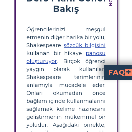
Bakış
Öğrencilerinizi meşgul
etmenin diğer harika bir yolu,
Shakespeare
sözcük bilgisini
kullanan bir hikaye
panosu
oluşturuyor
. Birçok öğrenci
yaygın olarak kullanılan
FAQ
Shakespeare terimlerinin
Bir Shakespeare
Zaman ve kültür açısından çok fazla mesafe olduğu için, öğrenciler genellikle Shakespeare'deki dili zor bulurlar. Keli
Öğrenciler yüzlerce yıl öncesine ait kelimelerle nasıl daha iyi
Öğrenciler, alışabilmeleri için Shakespeare'in kelime dağarcığını k
anlamıyla mücadele eder;
Onları okumadan önce
bağlam içinde kullanmalarını
sağlamak kelime hazinesini
geliştirmenin mükemmel bir
yoludur. Aşağıdaki örnekte,