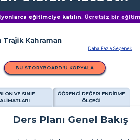
yonlarca eğitimciye katılın.
Ücretsiz bir eğiti
Daha Fazla Seçenek
BU STORYBOARD'U KOPYALA
BLON VE SINIF
ÖĞRENCI DEĞERLENDIRME
TALIMATLARI
ÖLÇEĞI
Ders Planı Genel Bakış