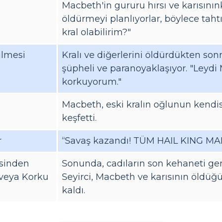
Macbeth'in gururu hırsı ve karısınınki
öldürmeyi planlıyorlar, böylece tahtı
kral olabilirim?"
ilmesi
Kralı ve diğerlerini öldürdükten s
şüpheli ve paranoyaklaşıyor. "Leydi 
korkuyorum."
ı
Macbeth, eski kralın oğlunun kendisi
keşfetti.
r
“Savaş kazandı! TÜM HAIL KING MAL
sinden
Sonunda, cadıların son kehaneti ger
 veya Korku
Seyirci, Macbeth ve karısının öldü
kaldı.