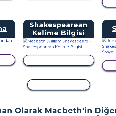
E
Shakespearean
ma
Kelime Bilgisi
LE
ETKINLIĞI GÖRÜNTÜLE
E
ETKINLIĞI KOPYALA
man Olarak Macbeth'in Diğer