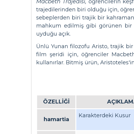
Macbeth Trajedisi,
öğrencilerin keşf
trajedilerinden biri olduğu için, öğre
sebeplerden biri trajik bir kahrama
mahkum edilmiş gibi görünen bir
uyduğu açık.
Ünlü Yunan filozofu Aristo, trajik bi
film şeridi için, öğrenciler Macbet
kullanırlar. Bitmiş ürün, Aristoteles'in
ÖZELLİĞİ
AÇIKLAM
Karakterdeki Kusur
hamartia