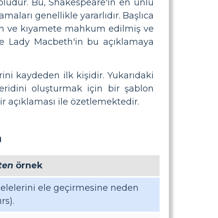
oludur. Bu, Shakespeare'in en ünlü
maları genellikle yararlıdır. Başlıca
olan ve kıyamete mahkum edilmiş ve
e Lady Macbeth'in bu açıklamaya
ini kaydeden ilk kişidir. Yukarıdaki
şeridini oluşturmak için bir şablon
ı bir açıklaması ile özetlemektedir.
h
ten
örnek
lelerini ele geçirmesine neden
rs).