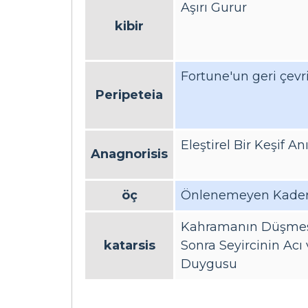
Aşırı Gurur
kibir
Fortune'un geri çevr
Peripeteia
Eleştirel Bir Keşif An
Anagnorisis
öç
Önlenemeyen Kade
Kahramanın Düşme
katarsis
Sonra Seyircinin Acı
Duygusu