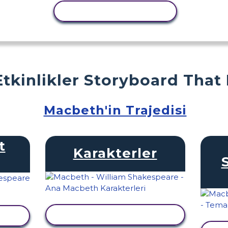
ETKINLIĞI KOPYALA
Etkinlikler Storyboard That
Macbeth'in Trajedisi
t
Karakterler
ETKINLIĞI GÖRÜNTÜLE
LE