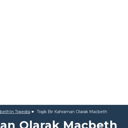
eth'in Trajedisi
Trajik Bir Kahraman Olarak Macbeth
man Olarak Macbeth