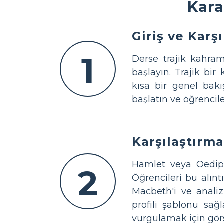
Kara
Giriş ve Karş
1
Derse trajik kahram
başlayın. Trajik bir
kısa bir genel bakı
başlatın ve öğrencil
Karşılaştırm
Hamlet veya Oedipus
2
Öğrencileri bu alın
Macbeth'i ve analiz 
profili şablonu sağl
vurgulamak için görs