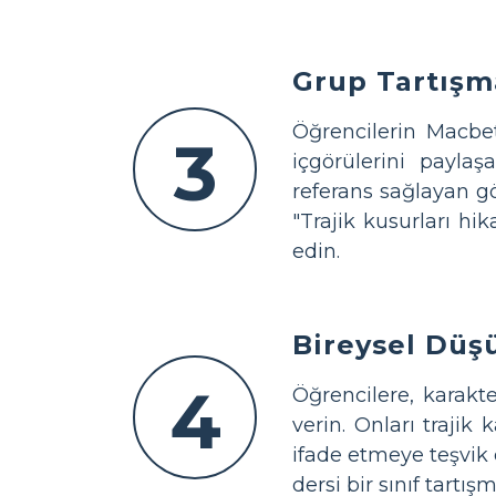
Grup Tartışma
Öğrencilerin Macbeth
3
içgörülerini paylaş
referans sağlayan gö
"Trajik kusurları hik
edin.
Bireysel Dü
4
Öğrencilere, karakte
verin. Onları traji
ifade etmeye teşvik e
dersi bir sınıf tartış