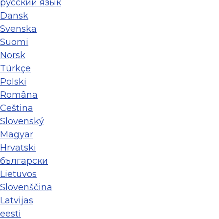
ру́сский язы́к
Dansk
Svenska
Suomi
Norsk
Türkçe
Polski
Româna
Ceština
Slovenský
Magyar
Hrvatski
български
Lietuvos
Slovenščina
Latvijas
eesti