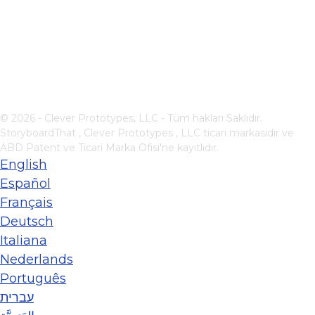
© 2026 - Clever Prototypes, LLC - Tüm hakları Saklıdır.
StoryboardThat ,
Clever Prototypes , LLC
ticari markasıdır ve
ABD Patent ve Ticari Marka Ofisi'ne kayıtlıdır.
English
Español
Français
Deutsch
Italiana
Nederlands
Português
עברית