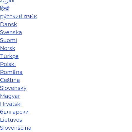
العَرَبِيَّة
हिन्दी
ру́сский язы́к
Dansk
Svenska
Suomi
Norsk
Türkçe
Polski
Româna
Ceština
Slovenský
Magyar
Hrvatski
български
Lietuvos
Slovenščina