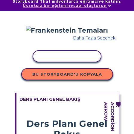
Storyboard That milyonlarca eğitimciye katılın.
Ücretsiz bir eğitim hesabı oluşturun
✨
Daha Fazla Seçenek
ETKINLIĞI KOPYALA
BU STORYBOARD'U KOPYALA
DERS PLANI GENEL BAKIŞ
Ders Planı Genel
Bakış