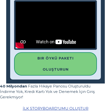
BIR ÖYKÜ PAKETI
OLUŞTURUN
40 Milyondan
Fazla Hikaye Panosu Oluşturuldu
İndirme Yok, Kredi Kartı Yok ve Denemek İçin Giriş
Gerekmiyor!
İLK STORYBOARD'UMU OLUŞTUR