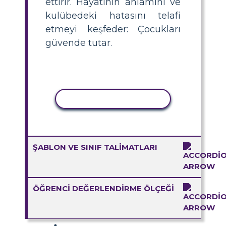
ettirir. Hayatının anlamını ve
kulübedeki hatasını telafi
etmeyi keşfeder: Çocukları
güvende tutar.
ETKINLIĞI KOPYALA
ŞABLON VE SINIF TALIMATLARI
ÖĞRENCI DEĞERLENDIRME ÖLÇEĞI