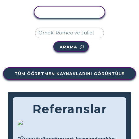
ETKINLIĞI KOPYALA
ARAMA
TÜM ÖĞRETMEN KAYNAKLARINI GÖRÜNTÜLE
Referanslar
“Ürünü kullanırken çok heyecanlandılar