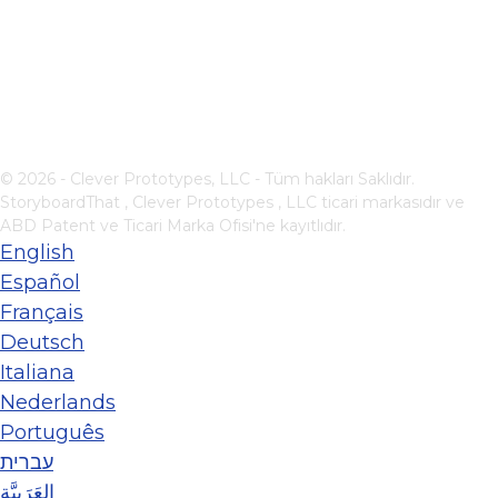
© 2026 - Clever Prototypes, LLC - Tüm hakları Saklıdır.
StoryboardThat ,
Clever Prototypes , LLC
ticari markasıdır ve
ABD Patent ve Ticari Marka Ofisi'ne kayıtlıdır.
English
Español
Français
Deutsch
Italiana
Nederlands
Português
עברית
العَرَبِيَّة