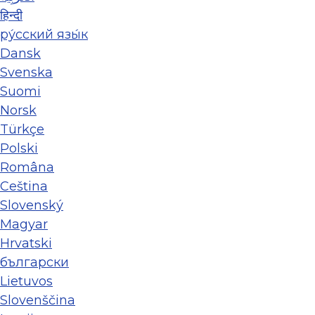
हिन्दी
ру́сский язы́к
Dansk
Svenska
Suomi
Norsk
Türkçe
Polski
Româna
Ceština
Slovenský
Magyar
Hrvatski
български
Lietuvos
Slovenščina