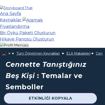
Ana Sayfa
Kaynaklar
Fiyatlandırma
Bir Öykü Paketi Oluşturun
Hikaye Panosu Oluşturun
Tüm Öğretmen Kaynakları
ELA Makaleleri
Cenne
Cennette Tanıştığınız
Beş Kişi
: Temalar ve
Semboller
ETKINLIĞI KOPYALA