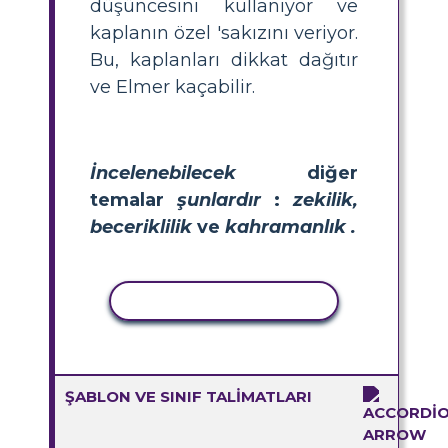
düşüncesini kullanıyor ve
kaplanın özel 'sakızını veriyor.
Bu, kaplanları dikkat dağıtır
ve Elmer kaçabilir.
İncelenebilecek
diğer
temalar
şunlardır
:
zekilik,
beceriklilik
ve
kahramanlık
.
ETKINLIĞI KOPYALA
ŞABLON VE SINIF TALIMATLARI