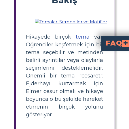
Hikayede birçok
tema
var.
FAQ
Öğrenciler keşfetmek için bir
tema seçebilir ve metinden
My Father's Dragon'daki ana temalar nelerd
kaynak kullanımı
gibi önemli temaları keşfeder. Hikaye, Elmer'ın ejd
Elmer, My Father's Dragon'da nasıl cesar
göstererek ejderhayı kurtarmak için arayışına devam e
My Father's Dragon te
Harika bir etkinlik, 
oluşturmaktır. Öğrenciler sahnel
Kaynak kullanımı nede
, Elmer'ın sakız gibi ulaşılabilir araçları kullanarak ka
My Father's Drago
2.-3. sınıf
öğrencileri için en uygundur, çünkü içeriği ve ke
belirli ayrıntılar veya olaylarla
seçimlerini desteklemelidir.
Önemli bir tema "cesaret".
Ejderhayı kurtarmak için
Elmer cesur olmalı ve hikaye
boyunca o bu şekilde hareket
etmenin birçok yolunu
gösteriyor.