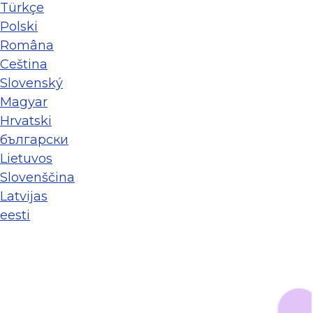
Türkçe
Polski
Româna
Ceština
Slovenský
Magyar
Hrvatski
български
Lietuvos
Slovenščina
Latvijas
eesti