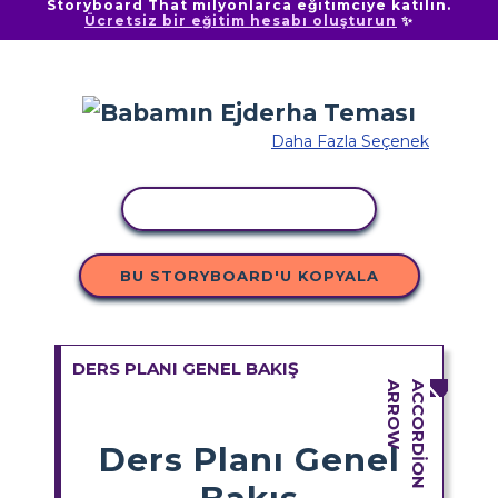
Storyboard That milyonlarca eğitimciye katılın.
Ücretsiz bir eğitim hesabı oluşturun
✨
Daha Fazla Seçenek
ETKINLIĞI KOPYALA
BU STORYBOARD'U KOPYALA
DERS PLANI GENEL BAKIŞ
Ders Planı Genel
Bakış