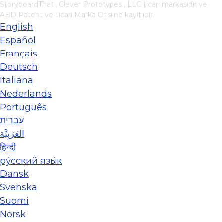
StoryboardThat ,
Clever Prototypes , LLC
ticari markasıdır ve
ABD Patent ve Ticari Marka Ofisi'ne kayıtlıdır.
English
Español
Français
Deutsch
Italiana
Nederlands
Português
עברית
العَرَبِيَّة
हिन्दी
ру́сский язы́к
Dansk
Svenska
Suomi
Norsk