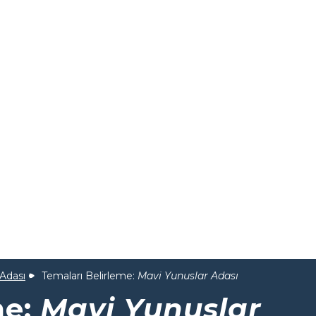
Adası
Temaları Belirleme:
Mavi Yunuslar Adası
me:
Mavi Yunuslar