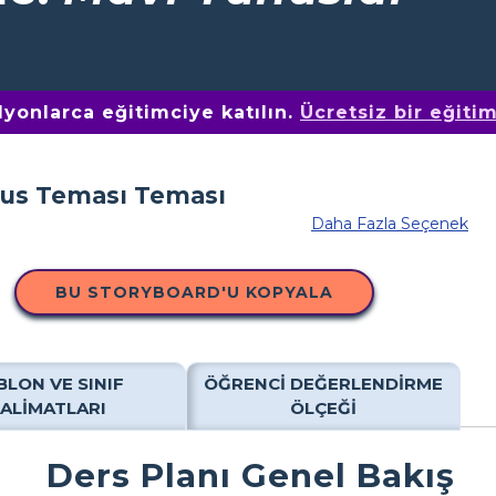
yonlarca eğitimciye katılın.
Ücretsiz bir eğiti
Daha Fazla Seçenek
BU STORYBOARD'U KOPYALA
BLON VE SINIF
ÖĞRENCI DEĞERLENDIRME
TALIMATLARI
ÖLÇEĞI
Ders Planı Genel Bakış