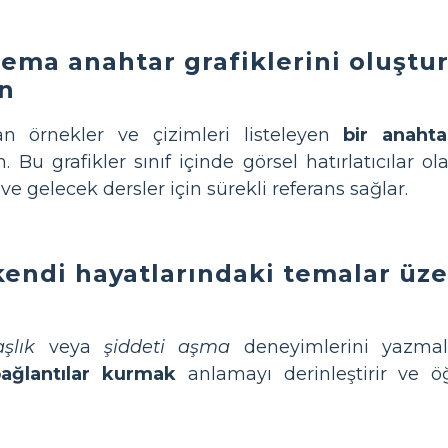
tema anahtar grafiklerini oluşt
in
tan örnekler ve çizimleri listeleyen
bir anahta
 Bu grafikler sınıf içinde görsel hatırlatıcılar ola
ve gelecek dersler için sürekli referans sağlar.
kendi hayatlarındaki temalar üz
şlık
veya
şiddeti aşma
deneyimlerini yazmala
bağlantılar kurmak
anlamayı derinleştirir ve ö