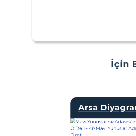
İçin 
Arsa Diyagr