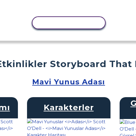
ETKINLIĞI KOPYALA
Etkinlikler Storyboard That
Mavi Yunus Adası
G
amı
Karakterler