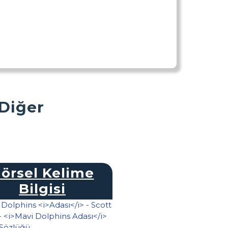
 Diğer
örsel Kelime
Bilgisi