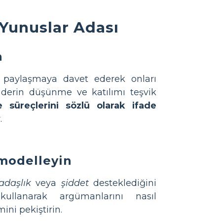
i Yunuslar Adası
n
rı paylaşmaya davet ederek onları
a derin düşünme ve katılımı teşvik
 süreçlerini sözlü olarak ifade
.
 modelleyin
adaşlık
veya
şiddet
desteklediğini
llanarak argümanlarını nasıl
ni pekiştirin.