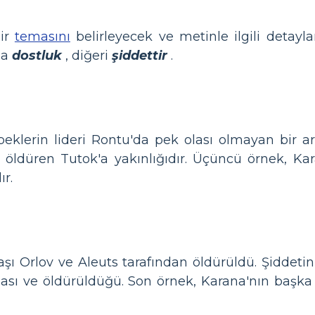
bir
temasını
belirleyecek ve metinle ilgili detayla
ma
dostluk
, diğeri
şiddettir
.
eklerin lideri Rontu'da pek olası olmayan bir ar
 öldüren Tutok'a yakınlığıdır. Üçüncü örnek, Kar
r.
şı Orlov ve Aleuts tarafından öldürüldü. Şiddeti
ması ve öldürüldüğü. Son örnek, Karana'nın başk