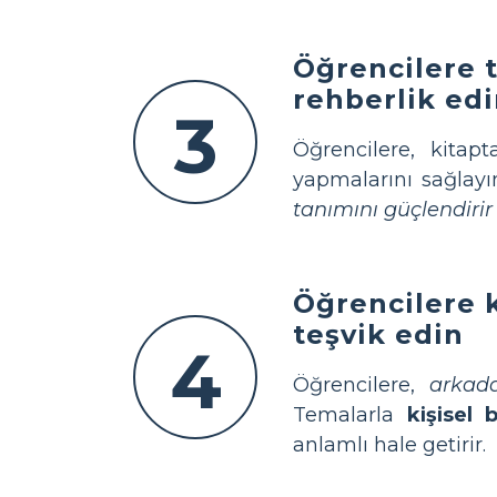
Öğrencilere 
rehberlik ed
3
Öğrencilere, kitap
yapmalarını sağlayın.
tanımını güçlendirir
Öğrencilere 
teşvik edin
4
Öğrencilere,
arkada
Temalarla
kişisel 
anlamlı hale getirir.