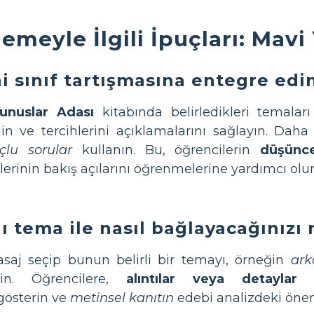
lemeyle İlgili İpuçları: Mav
i sınıf tartışmasına entegre edi
unuslar Adası
kitabında belirledikleri temala
in ve tercihlerini açıklamalarını sağlayın. Dah
çlu sorular
kullanın. Bu, öğrencilerin
düşünce
lerinin bakış açılarını öğrenmelerine yardımcı olur
ı tema ile nasıl bağlayacağınızı
saj seçip bunun belirli bir temayı, örneğin
ark
rin. Öğrencilere,
alıntılar veya detaylar
ku
gösterin ve
metinsel kanıtın
edebi analizdeki önemi