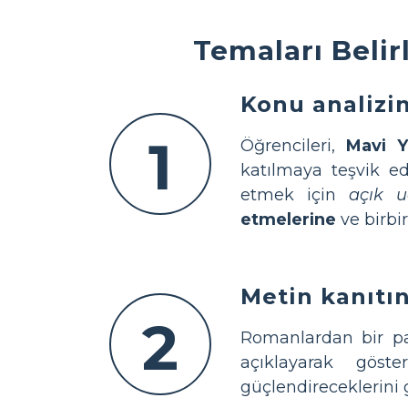
Temaları Belir
Konu analizin
1
Öğrencileri,
Mavi Y
katılmaya teşvik ed
etmek için
açık u
etmelerine
ve birbir
Metin kanıtın
2
Romanlardan bir pa
açıklayarak göste
güçlendireceklerini 