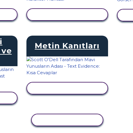
LE
ETKINLIĞI GÖRÜNTÜLE
E
i
Metin Kanıtları
 ve
ETKINLIĞI GÖRÜNTÜLE
LE
ETKINLIĞI KOPYALA