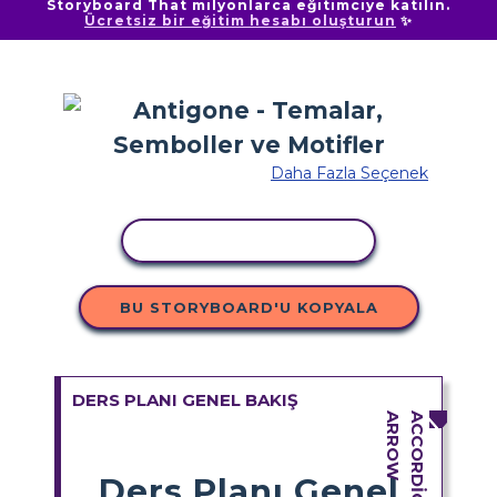
Storyboard That milyonlarca eğitimciye katılın.
Ücretsiz bir eğitim hesabı oluşturun
✨
Daha Fazla Seçenek
ETKINLIĞI KOPYALA
BU STORYBOARD'U KOPYALA
DERS PLANI GENEL BAKIŞ
Ders Planı Genel