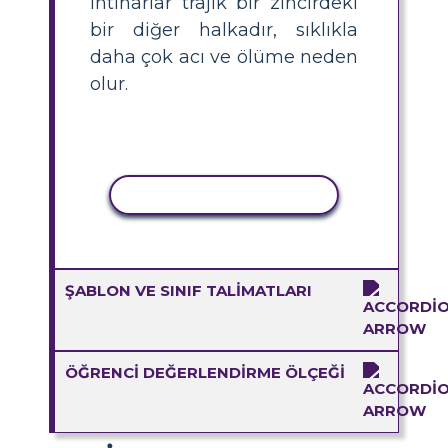
intiharlar trajik bir zincirdeki
bir diğer halkadır, sıklıkla
daha çok acı ve ölüme neden
olur.
ETKINLIĞI KOPYALA
ŞABLON VE SINIF TALIMATLARI
ÖĞRENCI DEĞERLENDIRME ÖLÇEĞI