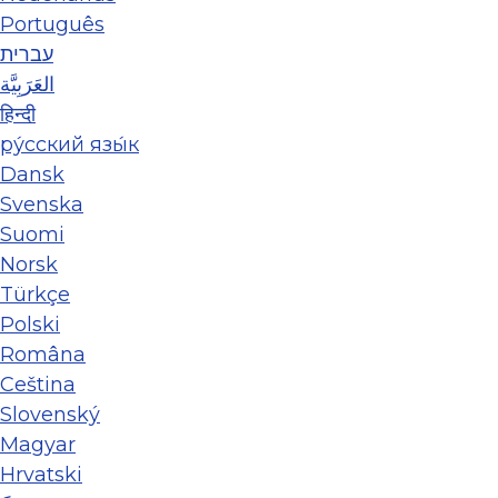
Português
עברית
العَرَبِيَّة
हिन्दी
ру́сский язы́к
Dansk
Svenska
Suomi
Norsk
Türkçe
Polski
Româna
Ceština
Slovenský
Magyar
Hrvatski