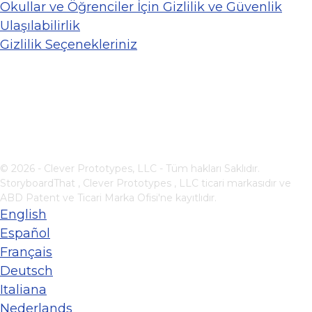
Okullar ve Öğrenciler İçin Gizlilik ve Güvenlik
Ulaşılabilirlik
Gizlilik Seçenekleriniz
© 2026 - Clever Prototypes, LLC - Tüm hakları Saklıdır.
StoryboardThat ,
Clever Prototypes , LLC
ticari markasıdır ve
ABD Patent ve Ticari Marka Ofisi'ne kayıtlıdır.
English
Español
Français
Deutsch
Italiana
Nederlands