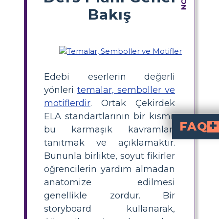
Bakış
Edebi eserlerin değerli
yönleri
temalar, semboller ve
motiflerdir
. Ortak Çekirdek
ELA standartlarının bir kısmı,
FAQ
bu karmaşık kavramları
tanıtmak ve açıklamaktır.
ilahi hukuk ile 
gibi konuları işler. Bu temel fikirler, oyunun bo
Antigone'de temalar
kullanarak öğrencilerin ana unsurları görsel ola
Antigone'de bazı önemli semboller nelerd
(kader ve acıya trajik bir yanıt
Edebiyatta tema, semb
ise daha der
tekrar eden bir unsurdur ve tema
Antigone çalışırken motifleri anl
, oyunun ana temalarını güçlendirir ve öğrencilerin karakter ka
Bununla birlikte, soyut fikirler
öğrencilerin yardım almadan
anatomize edilmesi
genellikle zordur. Bir
storyboard kullanarak,