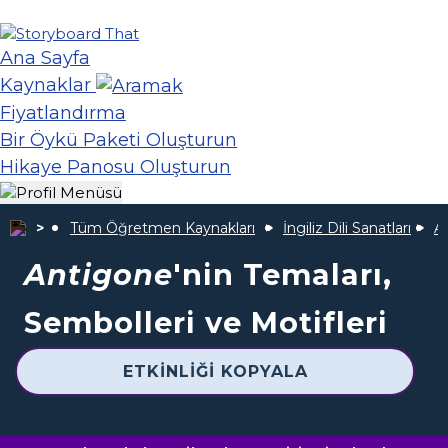
Ana Sayfa
Kaynaklar
Fiyatlandırma
Bir Öykü Paketi Oluşturun
Hikaye Panosu Oluşturun
Tüm Öğretmen Kaynakları
İngiliz Dili Sanatları
A
Antigone
'nin Temaları,
Sembolleri ve Motifleri
ETKINLIĞI KOPYALA