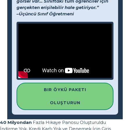
görsel var... Sınıftaki tüm öğrenciler için
gerçekten erişilebilir hale getiriyor.”
–Üçüncü Sınıf Öğretmeni
BIR ÖYKÜ PAKETI
OLUŞTURUN
40 Milyondan
Fazla Hikaye Panosu Oluşturuldu
İndirme Yok, Kredi Kartı Yok ve Denemek İçin Giriş