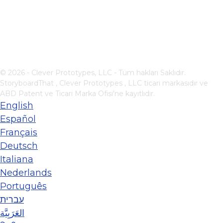
© 2026 - Clever Prototypes, LLC - Tüm hakları Saklıdır.
StoryboardThat ,
Clever Prototypes , LLC
ticari markasıdır ve
ABD Patent ve Ticari Marka Ofisi'ne kayıtlıdır.
English
Español
Français
Deutsch
Italiana
Nederlands
Português
עברית
العَرَبِيَّة