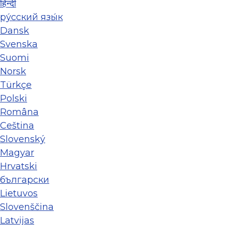
हिन्दी
ру́сский язы́к
Dansk
Svenska
Suomi
Norsk
Türkçe
Polski
Româna
Ceština
Slovenský
Magyar
Hrvatski
български
Lietuvos
Slovenščina
Latvijas