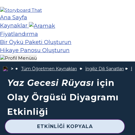
Ana Sayfa
Kaynaklar
Fiyatlandırma
Bir Öykü Paketi Oluşturun
Hikaye Panosu Oluşturun
Tüm Öğretmen Kaynakları
İngiliz Dili Sanatları
B
Yaz Gecesi Rüyası
için
Olay Örgüsü Diyagramı
Etkinliği
ETKINLIĞI KOPYALA