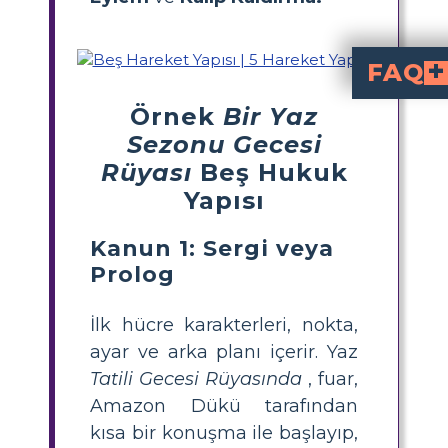
FAQ
Shakespeare'in beş perdesinin önemi nedir?
Bir prolog, bir Shakespeare oyununda giriş görevi gören ve en başta gelen ayrı bir bölümdür. Okuyucuların oyunu daha kolay anlamalarına yardımcı olacak arka plan bilgileri ve diğer fikirleri verir.
Bir olay örgüsü, öğrencilerin Shakespeare'in oyunla
Anlatı akışının veya olay örgüsünün unsurlarını anlamak, öğre
Örnek
Bir Yaz
Sezonu Gecesi
Rüyası
Beş Hukuk
Yapısı
Kanun 1: Sergi veya
Prolog
İlk hücre karakterleri, nokta,
ayar ve arka planı içerir. Yaz
Tatili Gecesi Rüyasında
, fuar,
Amazon Dükü tarafından
kısa bir konuşma ile başlayıp,