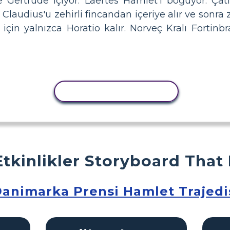
Gertrude içiyor. Laertes Hamlet'i boğuyor. Çatır
 Claudius'u zehirli fincandan içeriye alır ve sonra 
çin yalnızca Horatio kalır. Norveç Kralı Fortinbra
ETKINLIĞI KOPYALA
Etkinlikler Storyboard That
animarka Prensi Hamlet Trajedi