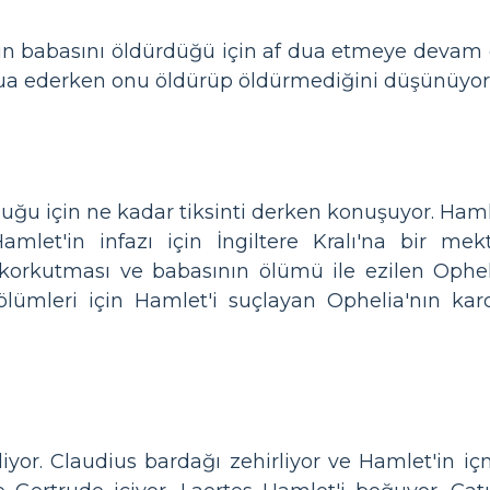
'in babasını öldürdüğü için af dua etmeye deva
 dua ederken onu öldürüp öldürmediğini düşünüyor
uğu için ne kadar tiksinti derken konuşuyor. Haml
 Hamlet'in infazı için İngiltere Kralı'na bir 
 korkutması ve babasının ölümü ile ezilen Ophel
ölümleri için Hamlet'i suçlayan Ophelia'nın kar
liyor. Claudius bardağı zehirliyor ve Hamlet'in i