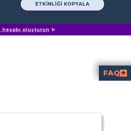
ETKINLIĞI KOPYALA
m hesabı oluşturun
✨
FAQ
Shakespeare'in kullandığı Beş Perde yapısı nedir?
Shakespeare, oyunlarını düzenlemek için genellikle "Beş Perde Yapısı" adı verilen dramatik bir çerçeve kullandı. Bir oy
Diğer Shakespeare oyunları beş
Evet, beş perdelik yapı, komediler, trajediler ve tarihler 
Shakespeare'in beş perdel
Shakespeare beş perdelik yapıyı kullandı çünkü tutarlı bir anlatı akışı oluşturmada, gerilimi zaman içinde artırmada ve drama
Beş Perde Yapısını bilmek, "H
Biçimi anlamak, her perdenin oyunun temaları ve karakter yaylarıyla nasıl ilişkili olduğunu daha i