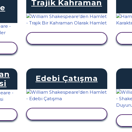
Trajik Kahraman
ve
ETKINLIĞI GÖRÜNTÜLE
E
LE
an
Edebi Çatışma
si
ETKINLIĞI GÖRÜNTÜLE
LE
E