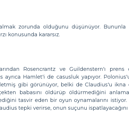
lmak zorunda olduğunu düşünüyor. Bununla birlik
rzı konusunda kararsız.
arından Rosencrantz ve Guildenstern'ı prens c
 ayrıca Hamlet'i de casusluk yapıyor. Polonius'
etmiş gibi görünüyor, belki de Claudius'u ikna 
ekten babasını öldürüp öldürmediğini anlamay
ediğini tasvir eden bir oyun oynamalarını istiyor
laudius tepki verirse, onun suçunu ispatlayacağın