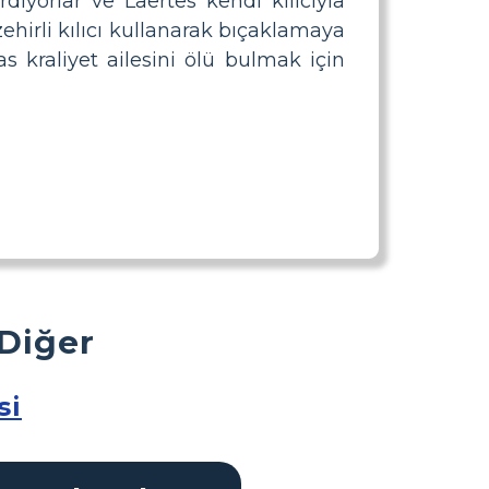
dıyorlar ve Laertes kendi kılıcıyla
zehirli kılıcı kullanarak bıçaklamaya
s kraliyet ailesini ölü bulmak için
 Diğer
si