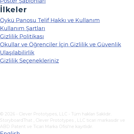
Poster Şablonları
İlkeler
Öykü Panosu Telif Hakkı ve Kullanım
Kullanım Şartları
Gizlilik Politikası
Okullar ve Öğrenciler İçin Gizlilik ve Güvenlik
Ulaşılabilirlik
Gizlilik Seçenekleriniz
© 2026 - Clever Prototypes, LLC - Tüm hakları Saklıdır.
StoryboardThat ,
Clever Prototypes , LLC
ticari markasıdır ve
ABD Patent ve Ticari Marka Ofisi'ne kayıtlıdır.
English