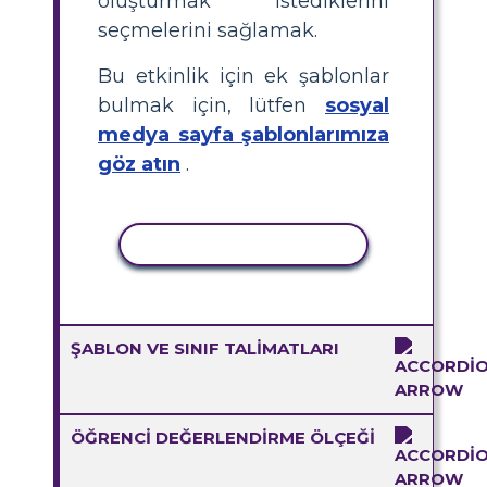
oluşturmak istediklerini
seçmelerini sağlamak.
Bu etkinlik için ek şablonlar
bulmak için, lütfen
sosyal
medya sayfa şablonlarımıza
göz atın
.
ETKINLIĞI KOPYALA
ŞABLON VE SINIF TALIMATLARI
ÖĞRENCI DEĞERLENDIRME ÖLÇEĞI