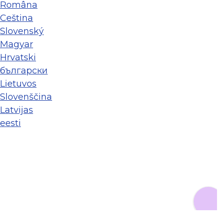
Româna
Ceština
Slovenský
Magyar
Hrvatski
български
Lietuvos
Slovenščina
Latvijas
eesti