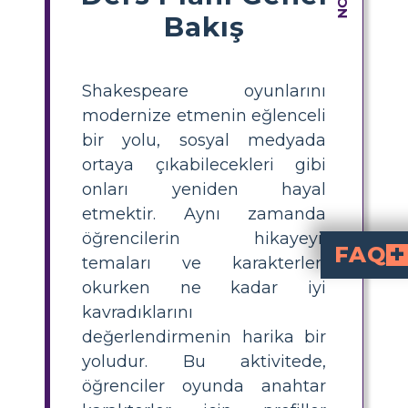
Bakış
Shakespeare oyunlarını
modernize etmenin eğlenceli
bir yolu, sosyal medyada
ortaya çıkabilecekleri gibi
onları yeniden hayal
etmektir. Aynı zamanda
öğrencilerin hikayeyi,
FAQ
temaları ve karakterleri
okurken ne kadar iyi
Bir Shakespeare Sosya
Bu projenin amacı, öğrencilerin Shakespeare'in temaları, dili ve karakt
Görsel malzeme bu projede nasıl bir işlev görü
Emojiler, filmler ve diğer görsel içerikler, projenin katılımını ve özgünlüğünü artırabilir. Öğr
Bu proje hangi ş
Öğrenciler, çağdaş bir ortamda karakterlerle etkileşime girerek edebiyatla kişisel bir bağ kurarlar. Shakespeare'in eskimeyen fikirleri, dili ve insan doğasının karmaşıklığı, sonuç olarak da
kavradıklarını
değerlendirmenin harika bir
yoludur. Bu aktivitede,
öğrenciler oyunda anahtar