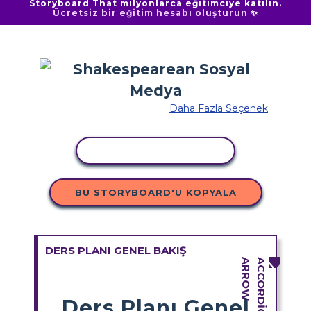
Storyboard That milyonlarca eğitimciye katılın.
Ücretsiz bir eğitim hesabı oluşturun
✨
Daha Fazla Seçenek
ETKINLIĞI KOPYALA
BU STORYBOARD'U KOPYALA
DERS PLANI GENEL BAKIŞ
Ders Planı Genel