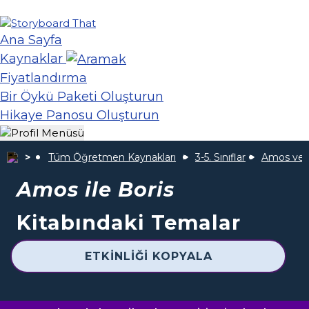
Ana Sayfa
Kaynaklar
Fiyatlandırma
Bir Öykü Paketi Oluşturun
Hikaye Panosu Oluşturun
Tüm Öğretmen Kaynakları
3-5. Sınıflar
Amos ve 
Amos ile Boris
Kitabındaki Temalar
ETKINLIĞI KOPYALA