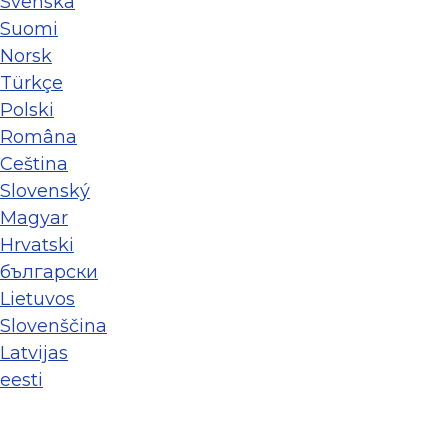
Svenska
Suomi
Norsk
Türkçe
Polski
Româna
Ceština
Slovenský
Magyar
Hrvatski
български
Lietuvos
Slovenščina
Latvijas
eesti