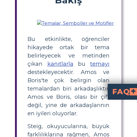
Bu etkinlikte, öğrenciler
hikayede ortak bir tema
belirleyecek ve metinden
çıkan
kanıtlarla
bu
temayı
destekleyecektir. Amos ve
Boris'te çok belirgin olan
temalardan biri arkadaşlıktır.
FAQ
Amos ve Boris, olası bir çift
arkadaşlık, başkalarına yardım etme, cesaret ve benzerlikler ile farklılıkları takdir etme gibi
Öğrenciler Amos ve Boris'teki temal
Öğrenciler, hikayedeki tekrar eden f
. Alıntılar
metin kanıtların
kullanmalı ve her tema içi
Amos ve Boris'te arkadaşlığın iyi bir örneği nedir?
ve onu kıyı
Amos'un Boris'i 
dır. Bu anlar sadakatlerini ve bir
Amos ve Boris kulla
iyi bir arkadaşın özellikl
, bu listeyi Amos ve Boris'in hareketleriyle karşılaştırmalarını ve hikaye panoları oluşturmalarını veya karakterlerin arkadaşlı
What activity can hel
that illustrates key themes, such as friendship or helping others. They should draw scene
değil, yine de arkadaşlarının
en iyileri oluyorlar.
Steig, okuyucularına, büyük
farklılıklarına rağmen, Amos