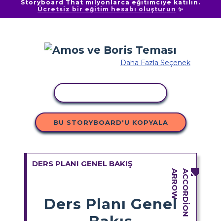
Storyboard That milyonlarca eğitimciye katılın.
Ücretsiz bir eğitim hesabı oluşturun
✨
Daha Fazla Seçenek
ETKINLIĞI KOPYALA
BU STORYBOARD'U KOPYALA
DERS PLANI GENEL BAKIŞ
Ders Planı Genel
Bakış