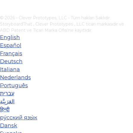
© 2026 - Clever Prototypes, LLC - Tüm hakları Saklıdır.
StoryboardThat ,
Clever Prototypes , LLC
ticari markasıdır ve
ABD Patent ve Ticari Marka Ofisi'ne kayıtlıdır.
English
Español
Français
Deutsch
Italiana
Nederlands
Português
עברית
العَرَبِيَّة
हिन्दी
ру́сский язы́к
Dansk