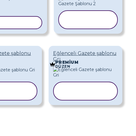
ŞABLONU
NU KOPYALA
KOPYALA
zete şablonu
Eğlenceli Gazete şablonu
Gri
PREMIUM
DÜZEN
BLONU
ŞABLONU
PYALA
KOPYALA