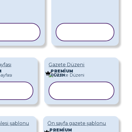
ABLONU
ŞABLONU
OPYALA
KOPYALA
yfası
Gazete Düzeni
M
PREMIUM
DÜZEN
BLONU
ŞABLONU
PYALA
KOPYALA
lesi şablonu
Ön sayfa gazete şablonu
PREMIUM