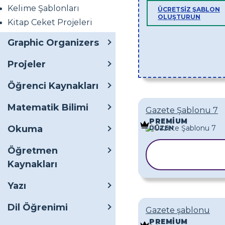
Kelime Şablonları
ÜCRETSIZ ŞABLON
OLUŞTURUN
Kitap Ceket Projeleri
Graphic Organizers
Projeler
Öğrenci Kaynakları
Matematik Bilimi
Gazete Şablonu 7
PREMIUM
Okuma
DÜZEN
Öğretmen
ŞABLONU
KOPYALA
Kaynakları
Yazı
Dil Öğrenimi
Gazete şablonu
PREMIUM