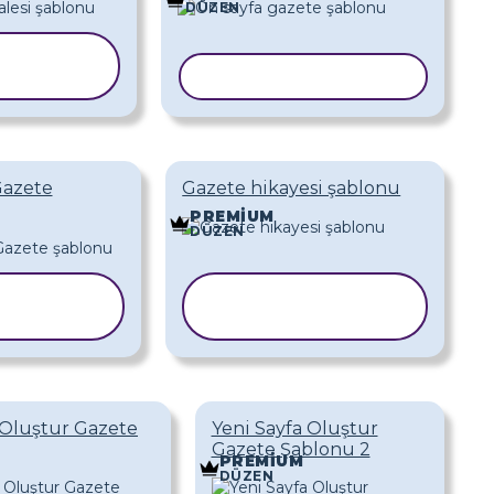
DÜZEN
LONU
YALA
ŞABLONU KOPYALA
Gazete
Gazete hikayesi şablonu
PREMIUM
DÜZEN
BLONU
ŞABLONU
PYALA
KOPYALA
 Oluştur Gazete
Yeni Sayfa Oluştur
Gazete Şablonu 2
PREMIUM
DÜZEN