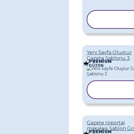
ŞABLONU
KOPYALA
Yeni Sayfa Oluştur
Gazete Şablonu 3
PREMIUM
DÜZEN
ŞABLONU
KOPYALA
Gazete röportaj
makalesi Şablon Gr
PREMIUM