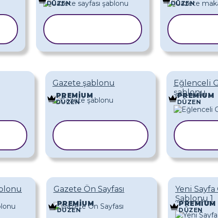
DÜZEN
DÜZEN
ŞABLONU
ŞAB
KOPYALA
KOP
Gazete şablonu
Eğlenceli 
şablonu
PREMIUM
PREMIUM
DÜZEN
DÜZEN
ŞABLONU
ŞA
KOPYALA
KO
ablonu
Gazete Ön Sayfası
Yeni Sayfa
Şablonu 1
PREMIUM
PREMIUM
DÜZEN
DÜZEN