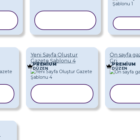
ŞABLONU
KOPYALA
ŞABLO
Yeni Sayfa Oluştur
Ön sayfa ga
Gazete Şablonu 4
Gri
PREMIUM
PREMIUM
DÜZEN
DÜZEN
ŞABLONU
ŞA
KOPYALA
KO
i