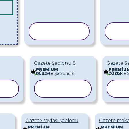
ŞABLONU
Ş
KOPYALA
K
Gazete Şablonu 8
Gazete Sa
PREMIUM
PREMIU
DÜZEN
DÜZEN
ŞABLONU
ŞA
KOPYALA
KO
Gazete sayfası şablonu
Gazete maka
PREMIUM
PREMIUM