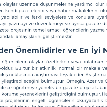
n olaylar üzerinde düşünmelerine yardımcı olur. B
 kendi gazetelerini veya haber makalelerini oluştu
yapılabilir ve farklı seviyelere ve konulara uyarl
mayı, yazmayı ve düzenlemeyi ve ayrıca gazete düz
azete projesinin temel amacı, öğrencilerin yazma ve
ndaki anlayışlarını geliştirmektir.
en Önemlidirler ve En İyi Na
 öğrencilerin olayları özetlerken veya anlatırken y
ldur. Bu tür bir etkinlik, normal bir makale vey
çıkış noktasında araştırmayı teşvik eder. Araştırma
yileştirebileceğini bulmuştur. Örneğin, Azar ve O
gilizce öğretmeye yönelik bir gazete projesi taba
 koruma yeteneklerini geliştirdiğini bulmuştur. H
 projelerinin engelli öğrencilerin okuryazarlık b
ımcı olduğunu bulmuştur. Öğrencilerin okul projel