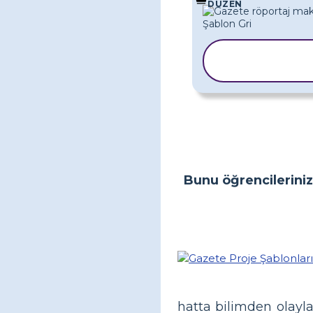
DÜZEN
ŞABLONU
KOPYALA
Bunu öğrencileriniz
hatta bilimden olayl