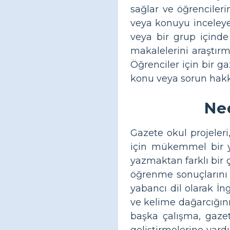
sağlar ve öğrencileri
veya konuyu inceleyen
veya bir grup içinde 
makalelerini araştır
Öğrenciler için bir g
konu veya sorun hakkı
Ned
Gazete okul projeleri,
için mükemmel bir yo
yazmaktan farklı bir 
öğrenme sonuçlarını i
yabancı dil olarak İn
ve kelime dağarcığını
başka çalışma, gazete
geliştirmelerine yard