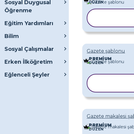
Sosyal Duygusal
DÜZEN
Öğrenme
ŞABLONU
KOPYALA
Eğitim Yardımları
Bilim
Sosyal Çalışmalar
Gazete şablonu
PREMIUM
Erken İlköğretim
DÜZEN
Eğlenceli Şeyler
ŞABLONU
KOPYALA
Gazete makalesi ş
PREMIUM
DÜZEN