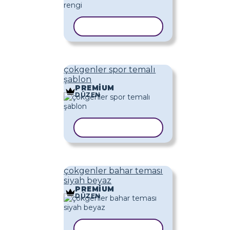
ŞABLONU KOPYALA
çokgenler spor temalı
şablon
PREMIUM
DÜZEN
ŞABLONU KOPYALA
çokgenler bahar teması
siyah beyaz
PREMIUM
DÜZEN
ŞABLONU KOPYALA