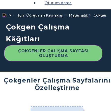
Oturum Açma
Tüm Öğretmen Kaynakları
Matematik
Çokgen Ça
Çokgen Çalışma
Kâğıtları
ÇOKGENLER ÇALIŞMA SAYFASI
OLUŞTURMA
Çokgenler Çalışma Sayfalarını
Özelleştirme