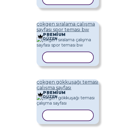
çokgen sıralama çalışma
sayfası spor teması bw
PREMIUM
DÜZEN
ŞABLONU KOPYALA
çokgen gökkuşağı teması
çalışma sayfası
PREMIUM
DÜZEN
ŞABLONU KOPYALA