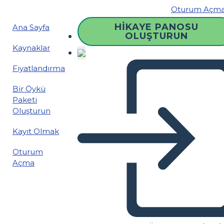
Oturum Açm
HIKAYE PANOSU
Ana Sayfa
OLUŞTURUN
Kaynaklar
Fiyatlandırma
Bir Öykü
Paketi
Oluşturun
Kayıt Olmak
Oturum
Açma