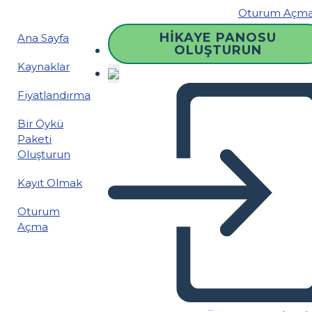
Oturum Açm
HIKAYE PANOSU
Ana Sayfa
OLUŞTURUN
Kaynaklar
Fiyatlandırma
Bir Öykü
Paketi
Oluşturun
Kayıt Olmak
Oturum
Açma