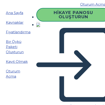
Oturum Açm
HIKAYE PANOSU
Ana Sayfa
OLUŞTURUN
Kaynaklar
Fiyatlandırma
Bir Öykü
Paketi
Oluşturun
Kayıt Olmak
Oturum
Açma