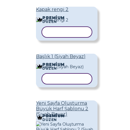
Kapak rengi 2
PREMIUM
DÜZEN
ŞABLONU KOPYALA
Başlık 1 (Siyah Beyaz)
PREMIUM
DÜZEN
ŞABLONU KOPYALA
Yeni Sayfa Oluşturma
Büyük Harf Şablonu 2
(Siyah Beyaz)
PREMIUM
DÜZEN