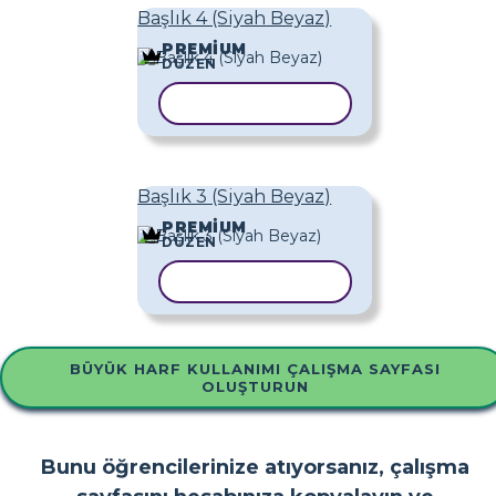
Başlık 4 (Siyah Beyaz)
PREMIUM
DÜZEN
ŞABLONU KOPYALA
Başlık 3 (Siyah Beyaz)
PREMIUM
DÜZEN
ŞABLONU KOPYALA
BÜYÜK HARF KULLANIMI ÇALIŞMA SAYFASI
OLUŞTURUN
Bunu öğrencilerinize atıyorsanız, çalışma