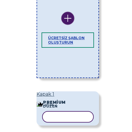
ÜCRETSIZ ŞABLON
OLUŞTURUN
Kapak 1
PREMIUM
DÜZEN
ŞABLONU KOPYALA