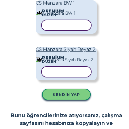
CS Manzara BW 1
PREMIUM
DÜZEN
ŞABLONU KOPYALA
CS Manzara Siyah Beyaz 2
PREMIUM
DÜZEN
ŞABLONU KOPYALA
KENDIN YAP
Bunu öğrencilerinize atıyorsanız, çalışma
sayfasını hesabınıza kopyalayın ve