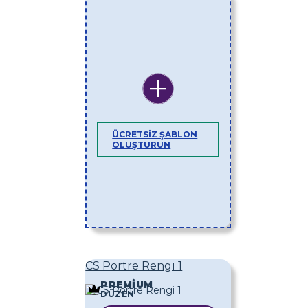
ÜCRETSIZ ŞABLON
OLUŞTURUN
CS Portre Rengi 1
PREMIUM
DÜZEN