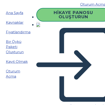
Oturum Açm
HIKAYE PANOSU
Ana Sayfa
OLUŞTURUN
Kaynaklar
Fiyatlandırma
Bir Öykü
Paketi
Oluşturun
Kayıt Olmak
Oturum
Açma