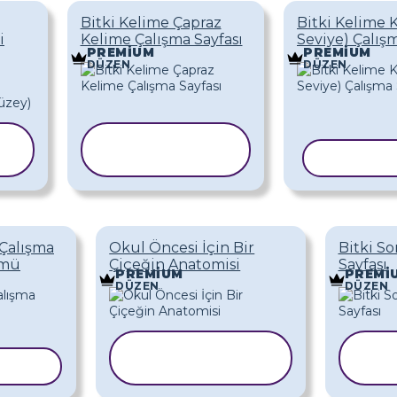
Bitki Kelime Çapraz
Bitki Kelime K
i
Kelime Çalışma Sayfası
Seviye) Çalışm
PREMIUM
PREMIUM
DÜZEN
DÜZEN
ŞABLONU
KOPYALA
ŞABLONU
i Çalışma
Okul Öncesi İçin Bir
Bitki So
ümü
Çiçeğin Anatomisi
Sayfası
PREMIUM
PREMI
DÜZEN
DÜZEN
ŞABLONU
Ş
YALA
KOPYALA
K