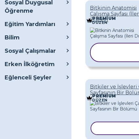
Sosyal Duygusal
Bitkinin Anatomisi
Öğrenme
Çalışma Sayfası (İler
PREMIUM
Düzey)
DÜZEN
Eğitim Yardımları
Bilim
ŞABLONU
Sosyal Çalışmalar
KOPYALA
Erken İlköğretim
Eğlenceli Şeyler
Bitkiler ve İşlevler
Sayfasının Bir Böl
PREMIUM
DÜZEN
ŞABLONU KOP