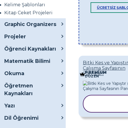
Kelime Şablonları
ÜCRETSIZ ŞAB
Kitap Ceket Projeleri
Graphic Organizers
Projeler
Öğrenci Kaynakları
Matematik Bilimi
Bitki Kes ve Yapıştı
Çalışma Sayfasının
PREMIUM
Okuma
Parçaları
DÜZEN
Öğretmen
Kaynakları
ŞABLONU
Yazı
KOPYALA
Dil Öğrenimi