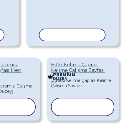
ŞABLONU KOPYALA
natomisi
Bitki Kelime Çapraz
ası (İleri
Kelime Çalışma Sayfası
PREMIUM
DÜZEN
BLONU
ŞABLONU
PYALA
KOPYALA