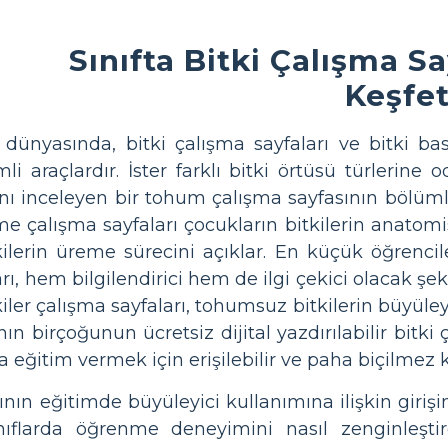
Sınıfta Bitki Çalışma S
Keşfe
dünyasında, bitki çalışma sayfaları ve bitki bask
i araçlardır. İster farklı bitki örtüsü türlerine o
nı inceleyen bir tohum çalışma sayfasının bölüm
leme çalışma sayfaları çocukların bitkilerin anato
kilerin üreme sürecini açıklar. En küçük öğrencil
rı, hem bilgilendirici hem de ilgi çekici olacak şeki
ler çalışma sayfaları, tohumsuz bitkilerin büyüleyi
ın birçoğunun ücretsiz dijital yazdırılabilir bitki
eğitim vermek için erişilebilir ve paha biçilmez k
rının eğitimde büyüleyici kullanımına ilişkin giri
ınıflarda öğrenme deneyimini nasıl zenginleştird