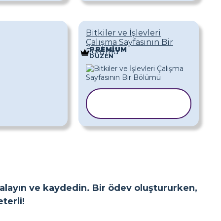
Bitkiler ve İşlevleri
Çalışma Sayfasının Bir
PREMIUM
Bölümü
DÜZEN
ŞABLONU
KOPYALA
yalayın ve kaydedin. Bir ödev oluştururken,
terli!