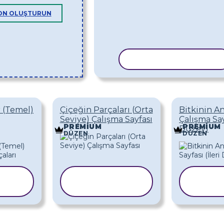
LON OLUŞTURUN
ŞABLONU KOPYALA
r (Temel)
Çiçeğin Parçaları (Orta
Bitkinin A
Seviye) Çalışma Sayfası
Çalışma Sayf
PREMIUM
PREMIUM
Düzey)
DÜZEN
DÜZEN
ŞABLONU
ŞA
KOPYALA
KO