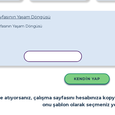
Sayfasının Yaşam Döngüsü
ŞABLONU KOPYALA
KENDIN YAP
e atıyorsanız, çalışma sayfasını hesabınıza kop
onu şablon olarak seçmeniz ye