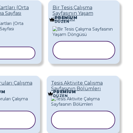
artları (Orta
Bir Tesis Çalışma
a Sayfası
Sayfasının Yaşam
PREMIUM
Döngüsü
DÜZEN
ŞABLONU
 KOPYALA
KOPYALA
ruları Çalışma
Tesis Aktivite Çalışma
Sayfasının Bölümleri
UM
PREMIUM
DÜZEN
ABLONU
ŞABLONU
OPYALA
KOPYALA