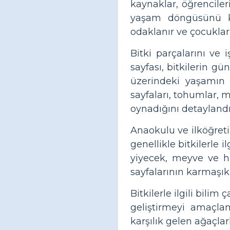
kaynaklar, öğrencile
yaşam döngüsünü keş
odaklanır ve çocuklar
Bitki parçalarını ve 
sayfası, bitkilerin gü
üzerindeki yaşamın k
sayfaları, tohumlar, m
oynadığını detaylandır
Anaokulu ve ilköğretim
genellikle bitkilerle i
yiyecek, meyve ve ha
sayfalarının karmaşıkl
Bitkilerle ilgili bili
geliştirmeyi amaçlama
karşılık gelen ağaçlar