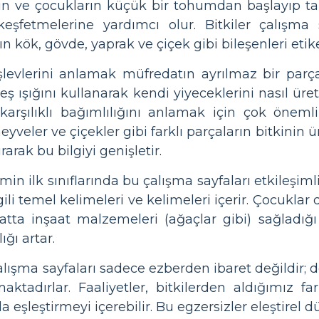
rin ve çocukların küçük bir tohumdan başlayıp t
fetmelerine yardımcı olur. Bitkiler çalışma sa
ın kök, gövde, yaprak ve çiçek gibi bileşenleri et
işlevlerini anlamak müfredatın ayrılmaz bir parças
neş ışığını kullanarak kendi yiyeceklerini nasıl ür
arşılıklı bağımlılığını anlamak için çok önemli
eyveler ve çiçekler gibi farklı parçaların bitkinin
arak bu bilgiyi genişletir.
in ilk sınıflarında bu çalışma sayfaları etkileşimli
lgili temel kelimeleri ve kelimeleri içerir. Çocuklar 
tta inşaat malzemeleri (ağaçlar gibi) sağladığ
ığı artar.
m çalışma sayfaları sadece ezberden ibaret değildir;
ktadırlar. Faaliyetler, bitkilerden aldığımız far
la eşleştirmeyi içerebilir. Bu egzersizler eleştirel 