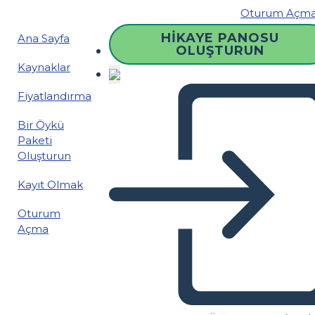
Oturum Açm
HIKAYE PANOSU
Ana Sayfa
OLUŞTURUN
Kaynaklar
Fiyatlandırma
Bir Öykü
Paketi
Oluşturun
Kayıt Olmak
Oturum
Açma