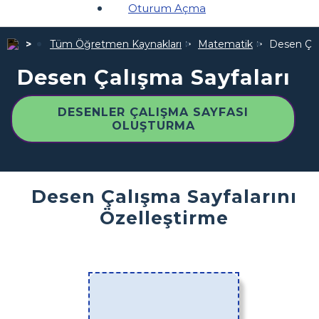
Oturum Açma
Tüm Öğretmen Kaynakları
Matematik
Desen Çal
Desen Çalışma Sayfaları
DESENLER ÇALIŞMA SAYFASI
OLUŞTURMA
Desen Çalışma Sayfalarını
Özelleştirme