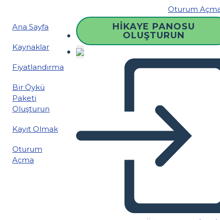
Oturum Açm
HIKAYE PANOSU
Ana Sayfa
OLUŞTURUN
Kaynaklar
Fiyatlandırma
Bir Öykü
Paketi
Oluşturun
Kayıt Olmak
Oturum
Açma