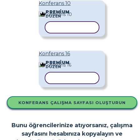
Konferans 10
PREMIUM
DÜZEN
ŞABLONU KOPYALA
Konferans 16
PREMIUM
DÜZEN
ŞABLONU KOPYALA
KONFERANS ÇALIŞMA SAYFASI OLUŞTURUN
Bunu öğrencilerinize atıyorsanız, çalışma
sayfasını hesabınıza kopyalayın ve