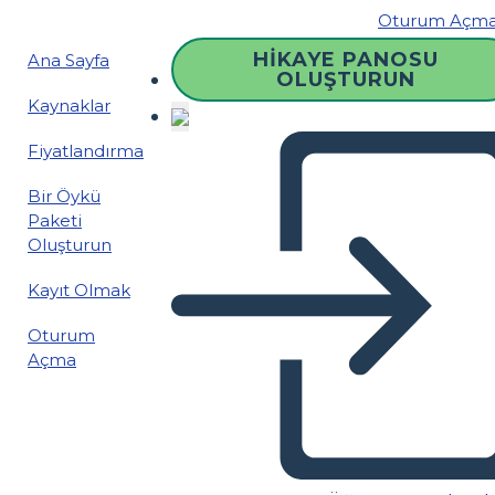
Oturum Açm
HIKAYE PANOSU
Ana Sayfa
OLUŞTURUN
Kaynaklar
Fiyatlandırma
Bir Öykü
Paketi
Oluşturun
Kayıt Olmak
Oturum
Açma