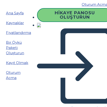
Oturum Açm
HIKAYE PANOSU
Ana Sayfa
OLUŞTURUN
Kaynaklar
Fiyatlandırma
Bir Öykü
Paketi
Oluşturun
Kayıt Olmak
Oturum
Açma