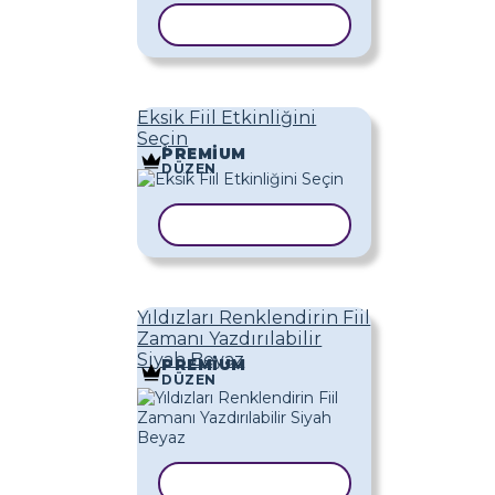
ŞABLONU KOPYALA
Eksik Fiil Etkinliğini
Seçin
PREMIUM
DÜZEN
ŞABLONU KOPYALA
Yıldızları Renklendirin Fiil
Zamanı Yazdırılabilir
Siyah Beyaz
PREMIUM
DÜZEN
ŞABLONU KOPYALA