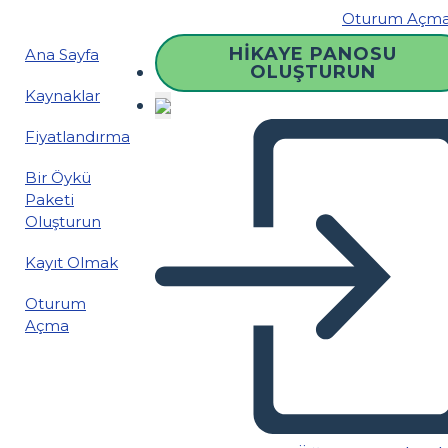
Oturum Açm
HIKAYE PANOSU
Ana Sayfa
OLUŞTURUN
Kaynaklar
Fiyatlandırma
Bir Öykü
Paketi
Oluşturun
Kayıt Olmak
Oturum
Açma