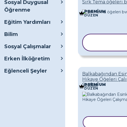
Sosyal Duygusal
Sirk Tema öğeleri 
Öğrenme
PREMIUM
DÜZEN
Eğitim Yardımları
Bilim
ŞABLONU
KOPYALA
Sosyal Çalışmalar
Erken İlköğretim
Eğlenceli Şeyler
Balkabağından Esi
Hikaye Öğeleri Çal
Sayfası
PREMIUM
DÜZEN
ŞABLONU KOP