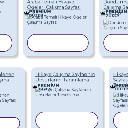
bw
Araba Temalı Hikaye
Dondurma
Öğeleri Çalışma Sayfası
Çalışma Sa
PREMIUM
PREMIUM
Öğeleri
DÜZEN
DÜZEN
ŞABLONU
ŞA
KOPYALA
KO
nlenen
Hikaye Çalışma Sayfasının
Hikay
ışma
Unsurlarını Tanımlama
Sayfas
Temalı
PREMIUM
PREM
DÜZEN
DÜZE
ŞABLONU
YALA
KOPYALA