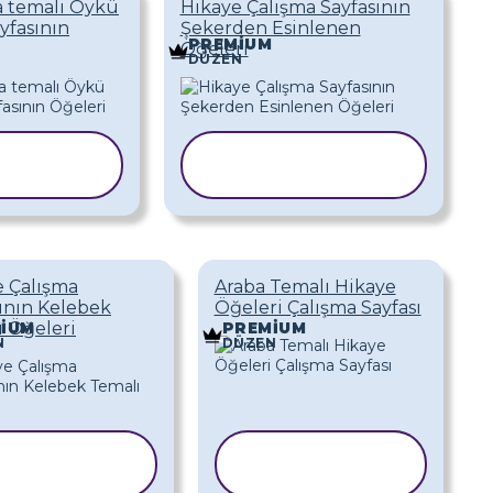
 temalı Öykü
Hikaye Çalışma Sayfasının
yfasının
Şekerden Esinlenen
PREMIUM
Öğeleri
DÜZEN
BLONU
ŞABLONU
PYALA
KOPYALA
e Çalışma
Araba Temalı Hikaye
ının Kelebek
Öğeleri Çalışma Sayfası
 Öğeleri
IUM
PREMIUM
N
DÜZEN
ŞABLONU
ŞABLONU
KOPYALA
KOPYALA