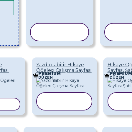
ŞABLONU
ŞA
KOPYALA
KO
e
Yazdırılabilir Hikaye
Hikaye Öğ
fası
Öğeleri Çalışma Sayfası
Sayfası Ş
PREMIUM
PREMIUM
DÜZEN
DÜZEN
ŞABLONU
Ş
YALA
KOPYALA
K