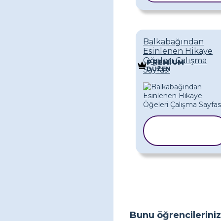
Balkabağından
Esinlenen Hikaye
Öğeleri Çalışma
PREMIUM
DÜZEN
Sayfası
ŞABLONU
KOPYALA
Bunu öğrencileriniz