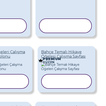
BLONU
ŞABLONU
PYALA
KOPYALA
eleri Çalışma
Bahçe Temalı Hikaye
ablonu
Öğeleri Çalışma Sayfası
PREMIUM
DÜZEN
ABLONU
ŞABLONU
OPYALA
KOPYALA