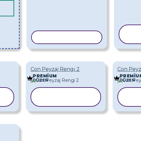
Ş
ŞABLONU KOPYALA
K
Con Peyzaj Rengi 2
Con Peyz
PREMIUM
PREMIU
DÜZEN
DÜZEN
ŞABLONU
Ş
KOPYALA
K