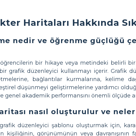
kter Haritaları Hakkında Sı
me nedir ve öğrenme güçlüğü çe
öğrencilerin bir hikaye veya metindeki belirli bi
ir grafik düzenleyici kullanmayı içerir. Grafik düz
tmelerine, bağlantılar kurmalarına, kelime dağ
eleştirel düşünmeyi geliştirmelerine yardımcı ol
genel akademik performansını önemli ölçüde artı
aritası nasıl oluşturulur ve neler
ı grafik düzenleyici şablonu oluşturmak için, kar
in kişiliğinin, görünümünün veya davranışının f