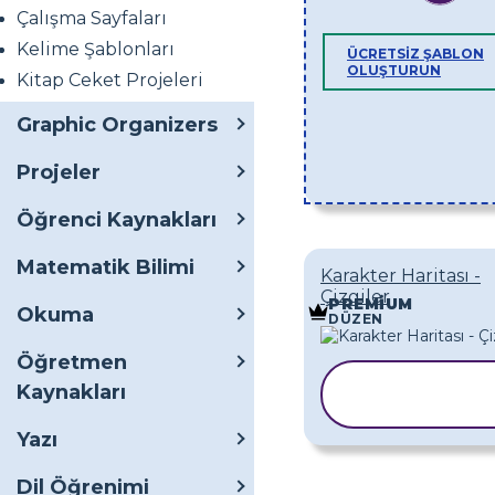
Çalışma Sayfaları
Kelime Şablonları
ÜCRETSIZ ŞABLON
OLUŞTURUN
Kitap Ceket Projeleri
Graphic Organizers
Projeler
Öğrenci Kaynakları
Matematik Bilimi
Karakter Haritası -
Çizgiler
PREMIUM
Okuma
DÜZEN
Öğretmen
ŞABLONU
Kaynakları
KOPYALA
Yazı
Dil Öğrenimi