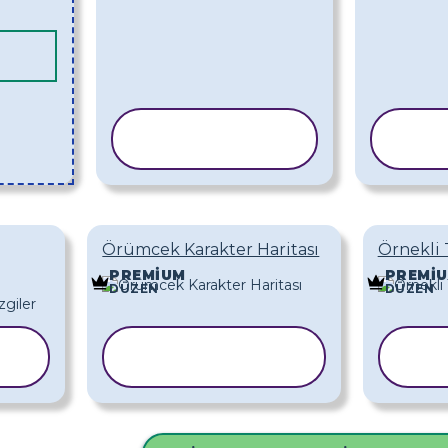
ŞABLONU
Ş
KOPYALA
K
Örümcek Karakter Haritası
Örnekli 
PREMIUM
PREMI
DÜZEN
DÜZEN
ŞABLONU
Ş
KOPYALA
K