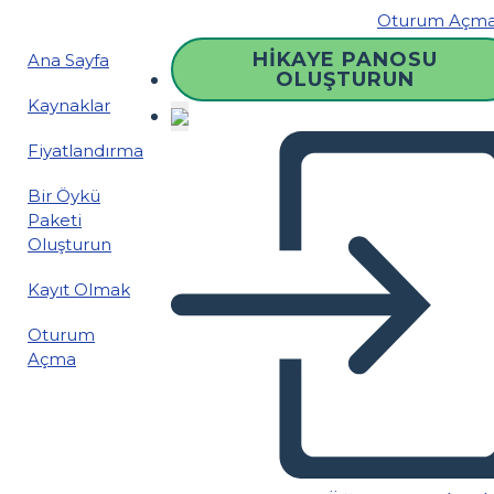
Oturum Açm
HIKAYE PANOSU
Ana Sayfa
OLUŞTURUN
Kaynaklar
Fiyatlandırma
Bir Öykü
Paketi
Oluşturun
Kayıt Olmak
Oturum
Açma