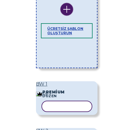
ÜCRETSIZ ŞABLON
OLUŞTURUN
BW 1
PREMIUM
DÜZEN
ŞABLONU KOPYALA