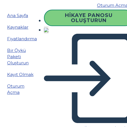
Oturum Açm
HIKAYE PANOSU
Ana Sayfa
OLUŞTURUN
Kaynaklar
Fiyatlandırma
Bir Öykü
Paketi
Oluşturun
Kayıt Olmak
Oturum
Açma