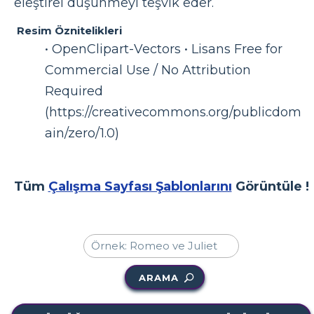
eleştirel düşünmeyi teşvik eder.
Resim Öznitelikleri
• OpenClipart-Vectors • Lisans Free for
Commercial Use / No Attribution
Required
(https://creativecommons.org/publicdom
ain/zero/1.0)
Tüm
Çalışma Sayfası Şablonlarını
Görüntüle !
ARAMA