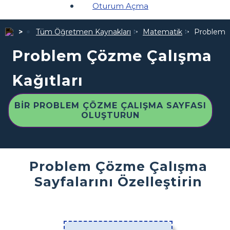
Oturum Açma
Tüm Öğretmen Kaynakları
Matematik
Problem Ç
Problem Çözme Çalışma
Kağıtları
BIR PROBLEM ÇÖZME ÇALIŞMA SAYFASI
OLUŞTURUN
Problem Çözme Çalışma
Sayfalarını Özelleştirin