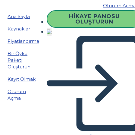
Oturum Açm
HIKAYE PANOSU
Ana Sayfa
OLUŞTURUN
Kaynaklar
Fiyatlandırma
Bir Öykü
Paketi
Oluşturun
Kayıt Olmak
Oturum
Açma