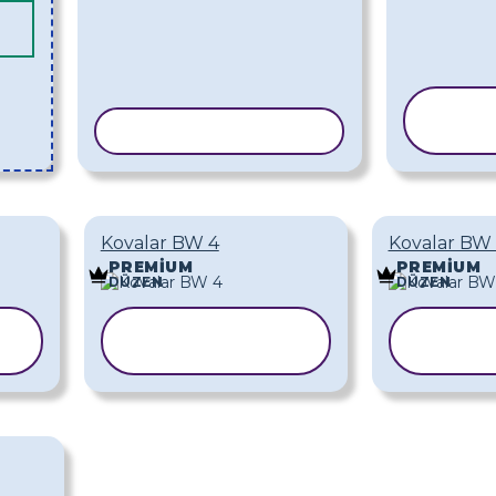
ŞA
ŞABLONU KOPYALA
KO
Kovalar BW 4
Kovalar BW
PREMIUM
PREMIUM
DÜZEN
DÜZEN
ŞABLONU
ŞAB
KOPYALA
KOP