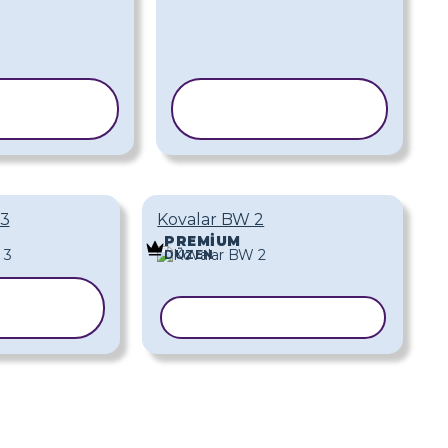
BLONU
ŞABLONU
PYALA
KOPYALA
 3
Kovalar BW 2
PREMIUM
DÜZEN
LONU
YALA
ŞABLONU KOPYALA