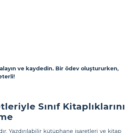
yalayın ve kaydedin. Bir ödev oluştururken,
terli!
leriyle Sınıf Kitaplıklarını
rme
r. Yazdırılabilir kütüphane işaretleri ve kitap