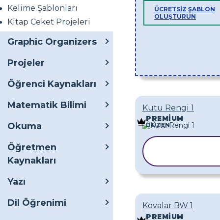
Kelime Şablonları
ÜCRETSIZ ŞABLON
OLUŞTURUN
Kitap Ceket Projeleri
Graphic Organizers
Projeler
Öğrenci Kaynakları
Matematik Bilimi
Kutu Rengi 1
PREMIUM
Okuma
DÜZEN
Öğretmen
ŞABLONU
KOPYALA
Kaynakları
Yazı
Dil Öğrenimi
Kovalar BW 1
PREMIUM