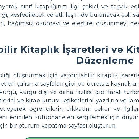
eyerek sınıf kitaplığınızı ilgi çekici ve teşvik ed
plığı, keşfedilecek ve etkileşimde bulunacak çok sa
eri, bağımsız okumayı ve eleştirel düşünmeyi d
bilir Kitaplık İşaretleri ve K
Düzenleme
plığı oluşturmak için yazdırılabilir kitaplık işare
etleri çalışma sayfaları gibi bu ücretsiz kaynaklar
kurgu, kurgu dışı ve daha fazlası gibi farklı türle
erini ve kitap kutusu etiketlerini yazdırın ve lami
etleyerek öğrencilerin dikkatini çeker ve ilgile
 Yeni edinilen kütüphaneleri sergilemek için duy
çin bir oturum kapatma sayfası oluşturun.