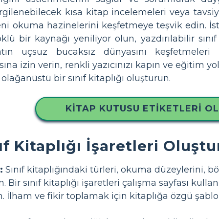
rgilenebilecek kısa kitap incelemeleri veya tavsi
yeni okuma hazinelerini keşfetmeye teşvik edin. İ
öklü bir kaynağı yeniliyor olun, yazdırılabilir sınıf
atın uçsuz bucaksız dünyasını keşfetmeleri i
sına izin verin, renkli yazıcınızı kapın ve eğitim 
ağanüstü bir sınıf kitaplığı oluşturun.
KITAP KUTUSU ETIKETLERI O
ıf Kitaplığı İşaretleri Oluşt
:
Sınıf kitaplığındaki türleri, okuma düzeylerini, b
 Bir sınıf kitaplığı işaretleri çalışma sayfası kullanı
in. İlham ve fikir toplamak için kitaplığa özgü şab