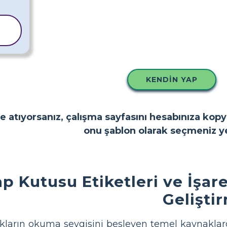
KENDIN YAP
e atıyorsanız, çalışma sayfasını hesabınıza kop
onu şablon olarak seçmeniz ye
ap Kutusu Etiketleri ve İşaret
Gelişti
cukların okuma sevgisini besleyen temel kaynaklardı