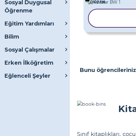
Sosyal Duygusal
DÜZEN
Öğrenme
ŞABLONU
KOPYALA
Eğitim Yardımları
Bilim
Sosyal Çalışmalar
Erken İlköğretim
Bunu öğrencileriniz
Eğlenceli Şeyler
Kit
Sınıf kitaplıkları, ço