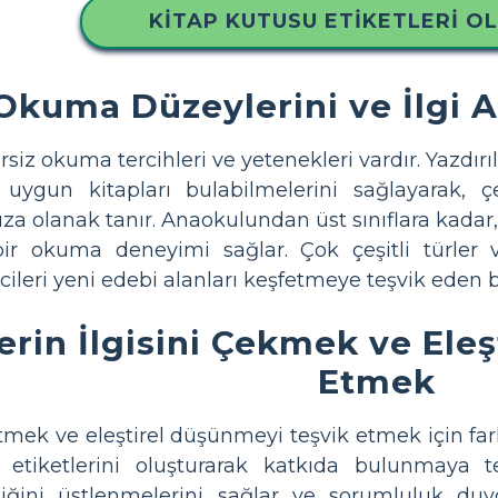
KITAP KUTUSU ETIKETLERI O
 Okuma Düzeylerini ve İlgi 
iz okuma tercihleri ​​ve yetenekleri vardır. Yazdırıl
 uygun kitapları bulabilmelerini sağlayarak, ç
a olanak tanır. Anaokulundan üst sınıflara kadar, k
 bir okuma deneyimi sağlar. Çok çeşitli türler v
ileri yeni edebi alanları keşfetmeye teşvik eden bi
erin İlgisini Çekmek ve Ele
Etmek
mek ve eleştirel düşünmeyi teşvik etmek için farklı
r etiketlerini oluşturarak katkıda bulunmaya te
ğini üstlenmelerini sağlar ve sorumluluk duygula