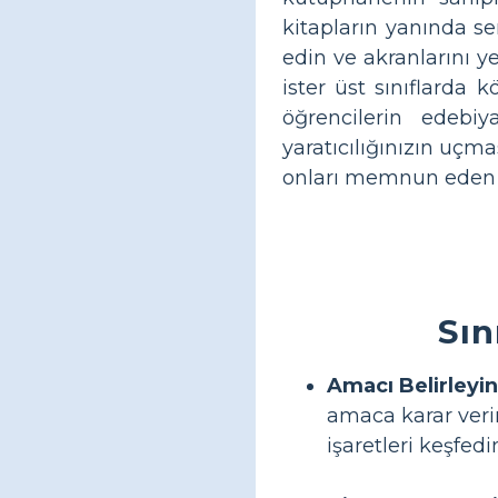
kitapların yanında se
edin ve akranlarını 
ister üst sınıflarda k
öğrencilerin edebiy
yaratıcılığınızın uçma
onları memnun eden ol
Sın
Amacı Belirleyin
amaca karar verin.
işaretleri keşfed