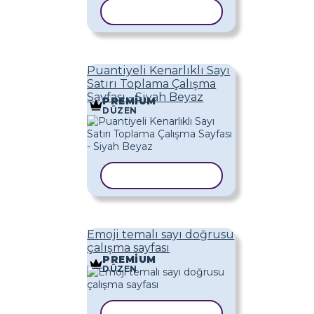
ŞABLONU KOPYALA
Puantiyeli Kenarlıklı Sayı
Satırı Toplama Çalışma
Sayfası - Siyah Beyaz
PREMIUM
DÜZEN
ŞABLONU KOPYALA
Emoji temalı sayı doğrusu
çalışma sayfası
PREMIUM
DÜZEN