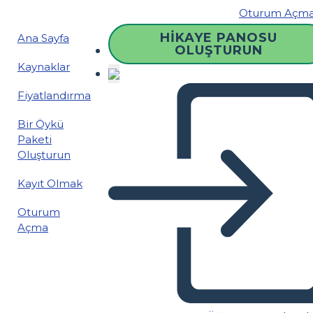
Oturum Açm
HIKAYE PANOSU
Ana Sayfa
OLUŞTURUN
Kaynaklar
Fiyatlandırma
Bir Öykü
Paketi
Oluşturun
Kayıt Olmak
Oturum
Açma