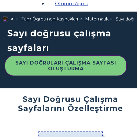
Oturum Açma
Tüm Öğretmen Kaynakları
Matematik
Sayı doğru
Sayı doğrusu çalışma
sayfaları
SAYI DOĞRULARI ÇALIŞMA SAYFASI
OLUŞTURMA
Sayı Doğrusu Çalışma
Sayfalarını Özelleştirme