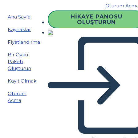
Oturum Açm
HIKAYE PANOSU
Ana Sayfa
OLUŞTURUN
Kaynaklar
Fiyatlandırma
Bir Öykü
Paketi
Oluşturun
Kayıt Olmak
Oturum
Açma