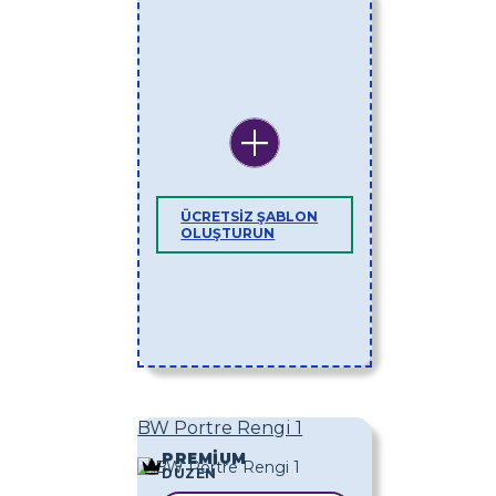
ÜCRETSIZ ŞABLON
OLUŞTURUN
BW Portre Rengi 1
PREMIUM
DÜZEN