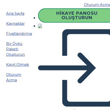
Oturum Açm
HIKAYE PANOSU
Ana Sayfa
OLUŞTURUN
Kaynaklar
Fiyatlandırma
Bir Öykü
Paketi
Oluşturun
Kayıt Olmak
Oturum
Açma