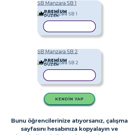
SB Manzara SB 1
PREMIUM
DÜZEN
ŞABLONU KOPYALA
SB Manzara SB 2
PREMIUM
DÜZEN
ŞABLONU KOPYALA
KENDIN YAP
Bunu öğrencilerinize atıyorsanız, çalışma
sayfasını hesabınıza kopyalayın ve