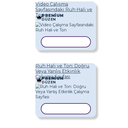
Video Çalışma
Sayfasındaki Ruh Hali ve
Ton
PREMIUM
DÜZEN
ŞABLONU KOPYALA
Ruh Hali ve Ton: Doğru
Veya Yanlış Etkinlik
Çalışma Sayfası
PREMIUM
DÜZEN
ŞABLONU KOPYALA