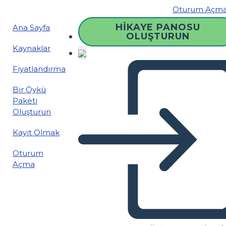
Oturum Açm
HIKAYE PANOSU
Ana Sayfa
OLUŞTURUN
Kaynaklar
Fiyatlandırma
Bir Öykü
Paketi
Oluşturun
Kayıt Olmak
Oturum
Açma