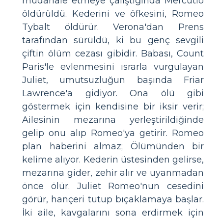
müdahale etmeye çalıştığında Mercutio
öldürüldü. Kederini ve öfkesini, Romeo
Tybalt öldürür. Verona'dan Prens
tarafından sürüldü, ki bu genç sevgili
çiftin ölüm cezası gibidir. Babası, Count
Paris'le evlenmesini ısrarla vurgulayan
Juliet, umutsuzluğun başında Friar
Lawrence'a gidiyor. Ona ölü gibi
göstermek için kendisine bir iksir verir;
Ailesinin mezarına yerleştirildiğinde
gelip onu alıp Romeo'ya getirir. Romeo
plan haberini almaz; Ölümünden bir
kelime alıyor. Kederin üstesinden gelirse,
mezarına gider, zehir alır ve uyanmadan
önce ölür. Juliet Romeo'nun cesedini
görür, hançeri tutup bıçaklamaya başlar.
İki aile, kavgalarını sona erdirmek için