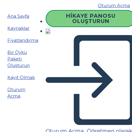
Oturum Açma
HIKAYE PANOSU
Ana Sayfa
OLUŞTURUN
Kaynaklar
Fiyatlandırma
Bir Öykü
Paketi
Oluşturun
Kayıt Olmak
Oturum
Açma
Oturum Açma
Öğretmen olara