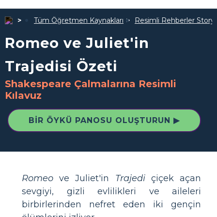
Tüm Öğretmen Kaynakları
Resimli Rehberler Story
Romeo ve Juliet'in
Trajedisi Özeti
Shakespeare Çalmalarına Resimli
Kılavuz
BIR ÖYKÜ PANOSU OLUŞTURUN ▶
Romeo
ve Juliet'in
Trajedi
çiçek açan
sevgiyi, gizli evlilikleri ve aileleri
birbirlerinden nefret eden iki gençin