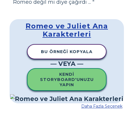
Romeo değil mi diye çağırdı ... "
Romeo ve Juliet Ana
Karakterleri
BU ÖRNEĞI KOPYALA
— VEYA —
KENDI
STORYBOARD'UNUZU
YAPIN
Daha Fazla Seçenek