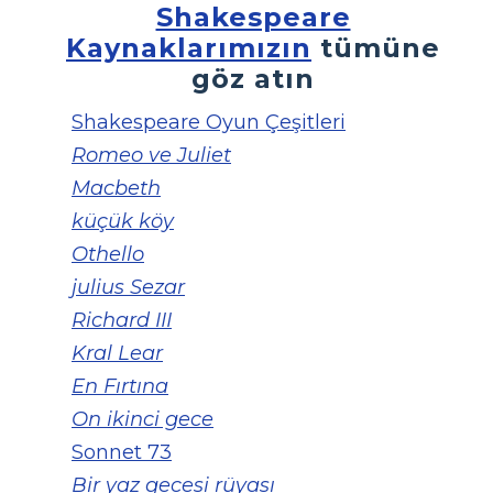
Shakespeare
Kaynaklarımızın
tümüne
göz atın
Shakespeare Oyun Çeşitleri
Romeo ve Juliet
Macbeth
küçük köy
Othello
julius Sezar
Richard III
Kral Lear
En Fırtına
On ikinci gece
Sonnet 73
Bir yaz gecesi rüyası