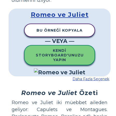
ölümlerini izliyor.
Romeo ve Juliet
BU ÖRNEĞI KOPYALA
— VEYA —
KENDI
STORYBOARD'UNUZU
YAPIN
Daha Fazla Seçenek
Romeo ve Juliet
Özeti
Romeo ve Juliet iki müebbet aileden
geliyor: Capulets ve Montagues.