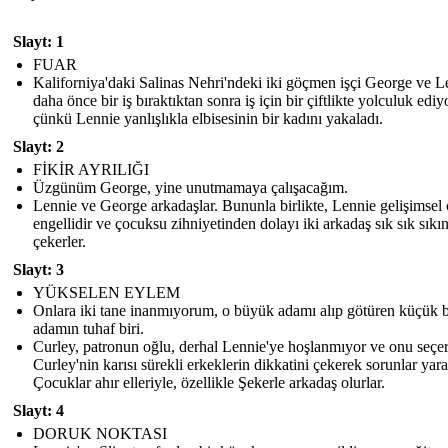
Slayt: 1
FUAR
Kaliforniya'daki Salinas Nehri'ndeki iki göçmen işçi George ve L
daha önce bir iş bıraktıktan sonra iş için bir çiftlikte yolculuk ediy
çünkü Lennie yanlışlıkla elbisesinin bir kadını yakaladı.
Slayt: 2
FİKİR AYRILIĞI
Üzgünüm George, yine unutmamaya çalışacağım.
Lennie ve George arkadaşlar. Bununla birlikte, Lennie gelişimsel 
engellidir ve çocuksu zihniyetinden dolayı iki arkadaş sık sık sıkın
çekerler.
Slayt: 3
YÜKSELEN EYLEM
Onlara iki tane inanmıyorum, o büyük adamı alıp götüren küçük b
adamın tuhaf biri.
Curley, patronun oğlu, derhal Lennie'ye hoşlanmıyor ve onu seçer
Curley'nin karısı sürekli erkeklerin dikkatini çekerek sorunlar yarat
Çocuklar ahır elleriyle, özellikle Şekerle arkadaş olurlar.
Slayt: 4
DORUK NOKTASI