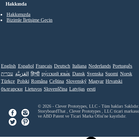
Hakkında
Hakkımızda
Bizimle İletişime Geçin
English
Español
Français
Deutsch
Italiana
Nederlands
Português
עברית
العَرَبِيَّة
हिन्दी
ру́сский язы́к
Dansk
Svenska
Suomi
Norsk
Türkçe
Polski
Româna
Ceština
Slovenský
Magyar
Hrvatski
български
Lietuvos
Slovenščina
Latvijas
eesti
© 2026 - Clever Prototypes, LLC - Tüm hakları Saklıdır
StoryboardThat ,
Clever Prototypes , LLC
ticari markası
ve ABD Patent ve Ticari Marka Ofisi'ne kayıtlıdır.