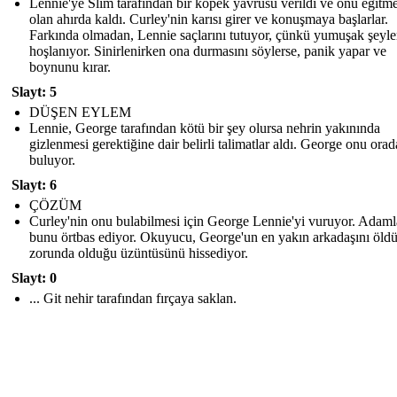
Lennie'ye Slim tarafından bir köpek yavrusu verildi ve onu eğitm
olan ahırda kaldı. Curley'nin karısı girer ve konuşmaya başlarlar.
Farkında olmadan, Lennie saçlarını tutuyor, çünkü yumuşak şeyl
hoşlanıyor. Sinirlenirken ona durmasını söylerse, panik yapar ve
boynunu kırar.
Slayt: 5
DÜŞEN EYLEM
Lennie, George tarafından kötü bir şey olursa nehrin yakınında
gizlenmesi gerektiğine dair belirli talimatlar aldı. George onu orad
buluyor.
Slayt: 6
ÇÖZÜM
Curley'nin onu bulabilmesi için George Lennie'yi vuruyor. Adaml
bunu örtbas ediyor. Okuyucu, George'un en yakın arkadaşını öld
zorunda olduğu üzüntüsünü hissediyor.
Slayt: 0
... Git nehir tarafından fırçaya saklan.