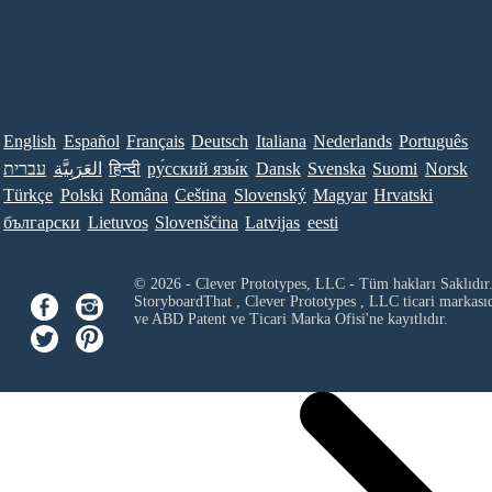
English
Español
Français
Deutsch
Italiana
Nederlands
Português
עברית
العَرَبِيَّة
हिन्दी
ру́сский язы́к
Dansk
Svenska
Suomi
Norsk
Türkçe
Polski
Româna
Ceština
Slovenský
Magyar
Hrvatski
български
Lietuvos
Slovenščina
Latvijas
eesti
© 2026 - Clever Prototypes, LLC - Tüm hakları Saklıdır
StoryboardThat ,
Clever Prototypes , LLC
ticari markası
ve ABD Patent ve Ticari Marka Ofisi'ne kayıtlıdır.