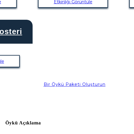
e
Etkinliği Görüntüle
steri
le
Bir Öykü Paketi Oluşturun
Öykü Açıklama