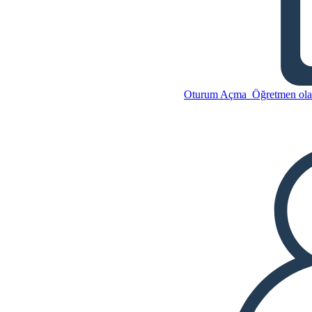
Joe Biden İçin Kampanya
Afişi
Oturum Açma
Öğretmen olar
Bu Öykü Panosunu kopyala
BİR HİKAYE PANOSU OLUŞTUR
SLAYT GÖSTERİSİNİ OYNAT
BENİ OKU