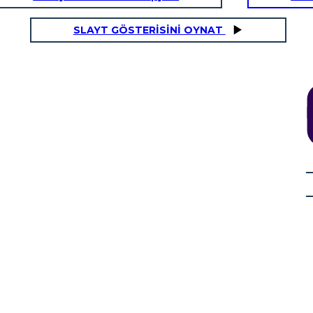
SLAYT GÖSTERİSİNİ OYNAT
BES
TİCARET