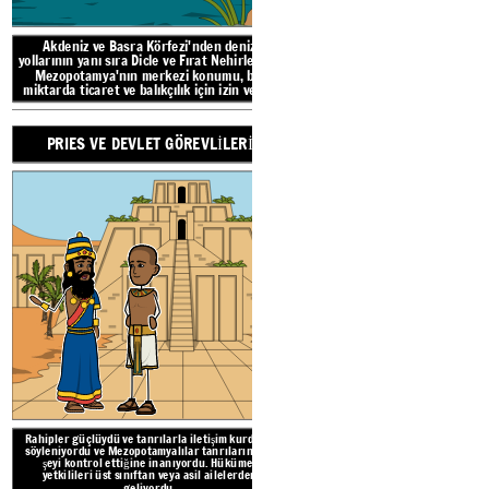
PRIES VE DEVLE
Akdeniz ve Basra Körfezi'nden deniz
yollarının yanı sıra Dicle ve Fırat Nehirleri ile
Mezopotamya'nın merkezi konumu, bol
miktarda ticaret ve balıkçılık için izin verdi.
PRIES VE DEVLET GÖREVLİLERİ
Antik Mezopotamya'daki başlı
Ayrıca bezelye, fasulye, mercim
sarımsak, üzüm, elma, kavun ve
tutmak için Çivi yazısı kullandıl
sabanla birlikte 
BALIKÇILIK 
Rahipler güçlüydü ve tanr
söyleniyordu ve Mezopotam
SANATÇILAR VE 
Rahipler güçlüydü ve tanrılarla iletişim kurduğu
şeyi kontrol ettiğine 
söyleniyordu ve Mezopotamyalılar tanrıların her
yetkilileri üst sınıftan
şeyi kontrol ettiğine inanıyordu. Hükümet
geliyo
yetkilileri üst sınıftan veya asil ailelerden
geliyordu.