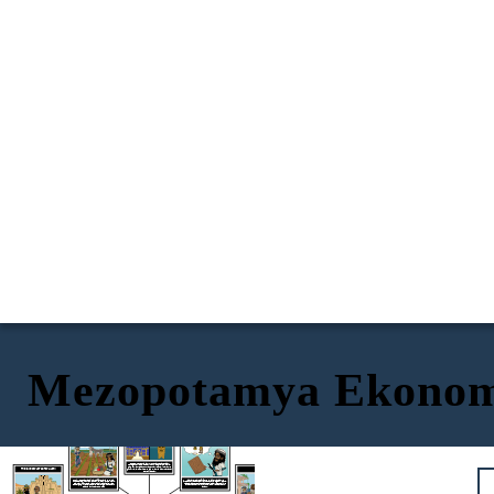
Mezopotamya Ekonom
SANATÇILAR VE ZANAATKARLAR
TARIM
SCRIBES
TİCARET
PRIES VE DEVLET GÖREVLİLERİ
Potters, heykeltıraşlar, kuyumcular, metal ustaları, marangozlar ve taş ustaları, müzik, dekorasyon, kralları, tanrıları, tanrıçaları onurlandırmak ve önemli olayları ve günlük yaşamı tasvir etmek için kullanılan inanılmaz sanat eserleri yaptılar.
Antik Mezopotamya'daki başlıca ürünler
arpa
ve buğday. Ayrıca bezelye, fasulye, mercimek, salatalık, pırasa, marul, sarımsak, üzüm, elma, kavun ve incir yetiştirdiler. Kayıt tutmak için Çivi yazısı kullandılar. Eşekler gibi hayvanlar ilk sabanla birlikte yardımcı oldu!
Yazarlar çok saygı görüyordu ve şairler, yazarlar ve öğretmenler kadar önemli kayıt tutuculardı. Gılgamış Destanı, hayatta kalan en eski edebiyat eseri olarak kabul edilir ve yarı tanrı Sümer Kralı Uruk'un yaşamını ve maceralarını anlatır.