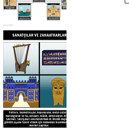
MEZOPOTAMYA EKONOMİSİ
BALIKÇILIK VE TİCARET
ENSLAVED KİŞİLER
Rahipler güçlüydü ve tanrılarla iletişim kurduğu söyleniyordu ve Mezopotamyalılar tanrıların her şeyi kontrol ettiğine inanıyordu. Hükümet yetkilileri üst sınıftan veya asil ailelerden geliyordu.
Tüccarlar bir takas sistemi kullanarak şehirler arasında yiyecek, giyim, mücevher, şarap ve diğer malların ticaretini yaptılar. Örneğin, bir çiftçi çömlek veya mobilya karşılığında keçi veya meyve ticareti yapabilir. Değişimler resmiydi ve genellikle kilden silindir mühür izlenimi kullanılarak imzalandı .
Akdeniz ve Basra Körfezi'nden deniz
yollarının yanı sıra Dicle ve Fırat Nehirleri ile
Mezopotamya'nın merkezi konumu, bol
Köleleştirilmiş insanlar, eski Mezopotamya'da büyük şehir devletlerini inşa etmek için emeğin çoğunu yaptılar. Çoğunlukla savaş esirleriydi ve acımasız koşullarda yaşamaya zorlandılar. Hakları yoktu.
miktarda ticaret ve balıkçılık için izin verdi.
Create your own at Storyboard That
SANATÇILAR VE ZANAATKARLAR
SCRI
Potters, heykeltıraşlar, kuyumcular, metal ustaları,
marangozlar ve taş ustaları, müzik, dekorasyon, kralları,
tanrıları, tanrıçaları onurlandırmak ve önemli olayları ve
günlük yaşamı tasvir etmek için kullanılan inanılmaz sanat
eserleri yaptılar.