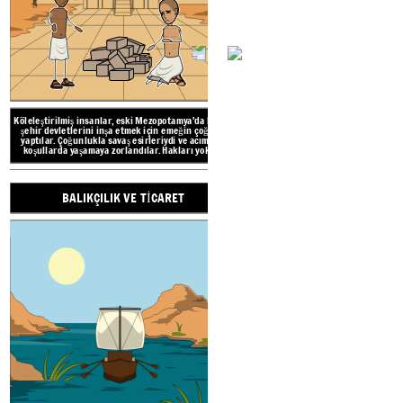
eserleri ya
Antik Mezopotamya'daki başlıca ürünler
arpa
ve buğday.
Ayrıca bezelye, fasulye, mercimek, salatalık, pırasa, marul,
sarımsak, üzüm, elma, kavun ve incir yetiştirdiler. Kayıt
tutmak için Çivi yazısı kullandılar. Eşekler gibi hayvanlar ilk
sabanla birlikte yardımcı oldu!
Köleleştirilmiş insanlar, eski Mezopotamya'da büyük
şehir devletlerini inşa etmek için emeğin çoğunu
MEZOPOTAMYA
yaptılar. Çoğunlukla savaş esirleriydi ve acımasız
koşullarda yaşamaya zorlandılar. Hakları yoktu.
BALIKÇILIK VE TİCARET
TAR