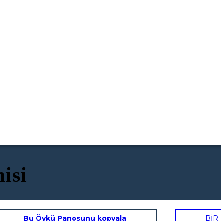
isi
Bu Öykü Panosunu kopyala
BİR