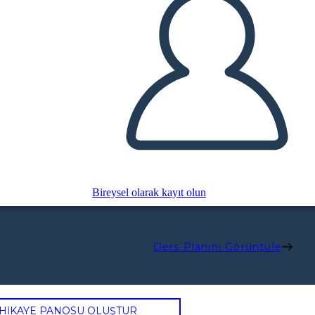
Bireysel olarak kayıt olun
Ders Planını Görüntüle
 HİKAYE PANOSU OLUŞTUR