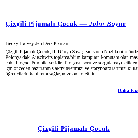
Çizgili Pijamalı Çocuk
— John Boyne
Becky Harvey'den Ders Planları
Çizgili Pijamalı Çocuk, II. Dünya Savaşı sırasında Nazi kontrolünde
Polonya'daki Auschwitz toplama/ölüm kampının komutanı olan ma
cahil bir çocuğun hikayesidir. Tartışma, soru ve sorgulamayı tetikle
için önceden hazırlanmış aktivitelerimizi ve storyboard'larımızı kull
öğrencilerin katılımını sağlayın ve onları eğitin.
Daha Faz
Çizgili Pijamalı Çocuk