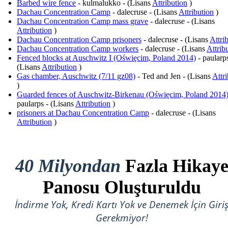
Barbed wire fence
- kulmalukko - (Lisans
Attribution
)
Dachau Concentration Camp
- dalecruse - (Lisans
Attribution
)
Dachau Concentration Camp mass grave
- dalecruse - (Lisans
Attribution
)
Dachau Concentration Camp prisoners
- dalecruse - (Lisans
Attri
Dachau Concentration Camp workers
- dalecruse - (Lisans
Attrib
Fenced blocks at Auschwitz I (Oświęcim, Poland 2014)
- paularps
(Lisans
Attribution
)
Gas chamber, Auschwitz (7/11 gz08)
- Ted and Jen - (Lisans
Attr
)
Guarded fences of Auschwitz-Birkenau (Oświęcim, Poland 2014
paularps - (Lisans
Attribution
)
prisoners at Dachau Concentration Camp
- dalecruse - (Lisans
Attribution
)
40 Milyondan
Fazla Hikay
Panosu Oluşturuldu
İndirme Yok, Kredi Kartı Yok ve Denemek İçin Giri
Gerekmiyor!