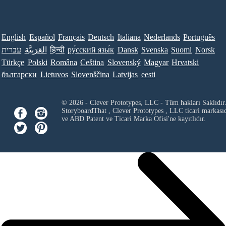
English
Español
Français
Deutsch
Italiana
Nederlands
Português
עברית
العَرَبِيَّة
हिन्दी
ру́сский язы́к
Dansk
Svenska
Suomi
Norsk
Türkçe
Polski
Româna
Ceština
Slovenský
Magyar
Hrvatski
български
Lietuvos
Slovenščina
Latvijas
eesti
© 2026 - Clever Prototypes, LLC - Tüm hakları Saklıdır
StoryboardThat ,
Clever Prototypes , LLC
ticari markası
ve ABD Patent ve Ticari Marka Ofisi'ne kayıtlıdır.