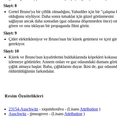
Slayt: 8
Gretel Bruno'ya bir çiftlik olmadığını, Yahudiler için bir "çalışma
olduğunu söylüyor. Daha sonra tutsaklar için güzel görünmesini
sağlayan ancak daha sonradan (gaz odasına döşenmeden önce) o
gören ve onu tıklayan bir propaganda filmi görür.
Slayt: 9
Çitler elektrikleniyor ve Bruno'nun bir kürek getirmesi ve içeri gi
gerekiyor.
Slayt: 10
Kürek ve Bruno'nun kıyafetlerini bulduklarında köpekleri kokus
izlemeye götürürler. Annem onları ve gaz odasındaki dumanı gör
çığlık atmaya başlar. Baba, çığlıklarını duyar. İkisi de, gaz odasın
öldürüldüğünün farkındalar.
Resim Öznitelikleri
23154-Auschwitz
- xiquinhosilva - (Lisans
Attribution
)
Auschwitz
- jjmusgrove - (Lisans
Attribution
)