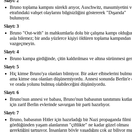
Slayt: 2
Bruno toplama kampını sürekli arıyor, Auschwitz, masumiyetini v
etrafındaki vahşet olaylarını bilgisizliğini göstererek "Dışarıda"
bulunuyor.
Slayt: 3
Bruno "Out-with" in mahkumlarla dolu bir çalışma kampı olduğu
asla bilemez; bir anda yüzlerce kişiyi öldüren toplama kampından 
vazgeçmeyin.
Slayt: 4
Bruno kampa girdiğinde, çitin kaldırılması ve altına sürünmesi ger
Slayt: 5
Hiç kimse Bruno'ya olanları bilmiyor. Bir asker elbiselerini bulmu
ama kimse ona olanları düşünemiyordu. Annesi sonunda Berlin'e
ve orada yolunu bulmuş olabileceğini düşünüyordu.
Slayt: 6
Bruno'nun annesi ve babası, Bruno'nun babasının tanıtımını kutl
için zarif Berlin evlerinde savurgan bir parti hazırlıyor.
Slayt: 7
Bruno, babasının Hitler için hazırladığı bir Nazi propaganda filmi
gördüğünden yaşam alanlarının "çiftlikte" ne kadar güzel olması
gerektiğini tartışıyor. İnsanların böyle yaşadığını çok az biliyor 