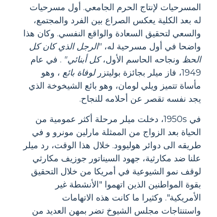
المسرحيات لإنتاج الحرم الجامعي. أول مسرحيات
له بعد الكلية يعكس الصراع بين الفرد والمجتمع،
والسعي لتحقيق السعادة والواقع النفسي. وكان هذا
واضحا في أول مسرحية له،
"الرجل الذي كان كل
الحظ
ونجاحه الحاسم الأول،
كل أبنائي"
. في عام
1949، فاز ميلر بجائزة بوليتزر
لوفاة بائع
، وهو
مأساة تتميز ويلي لومان، وهو بائع الشيخوخة الذي
يجد نفسه تقصر عن أحلامه للنجاح.
في 1950s، دخلت ميلر مرحلة أكثر عمومية من
الحياة بعد الزواج من الممثلة مارلين مونرو و في
طريقه الى دوائر هوليوود. خلال هذا الوقت، رد ميلر
علنا ​​ضد مكارثية، جهود السيناتور جوزيف مكارثي
لوقف نمو الشيوعية في أمريكا من خلال التحقيق
بقوة المواطنين الذين اتهموا "الأنشطة غير
الأمريكية". وكثيرا ما كانت هذه الاتهامات
واستنتاجات مجلس الشيوخ تضر بمهن العديد من