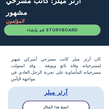
آرثر ميلر: كاتب مسرحي
مشهور
المؤلفون
قم بإنشاء STORYBOARD
كان آرثر ميلر كاتب مسرحي أميركي شهير
لمسرحياته
وفاة بائع
وبوتقة
. وقد استولت
مسرحياته المأساوية على تجربة الرجل العادي في
مواجهة اليأس.
آرثر ميلر
انسخ هذا المثال