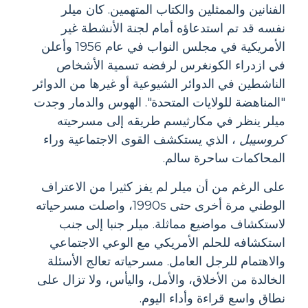
الفنانين والممثلين والكتاب المتهمين. كان ميلر
نفسه قد تم استدعاؤه أمام لجنة الأنشطة غير
الأمريكية في مجلس النواب في عام 1956 وأعلن
في ازدراء الكونغرس لرفضه تسمية الأشخاص
الناشطين في الدوائر الشيوعية أو غيرها من الدوائر
"المناهضة للولايات المتحدة". الهوس والدمار وجدت
ميلر ينظر في مكارثيسم طريقه إلى مسرحيته
كروسيبل
، الذي يستكشف القوى الاجتماعية وراء
المحاكمات ساحرة سالم.
على الرغم من أن ميلر لم يفز كثيرا من الاعتراف
الوطني مرة أخرى حتى 1990s، واصلت مسرحياته
لاستكشاف مواضيع مماثلة. ميلر جنبا إلى جنب
استكشافه للحلم الأمريكي مع الوعي الاجتماعي
والاهتمام للرجل العامل. مسرحياته تعالج الأسئلة
الخالدة من الأخلاق، والأمل، واليأس، ولا تزال على
نطاق واسع قراءة وأداء اليوم.