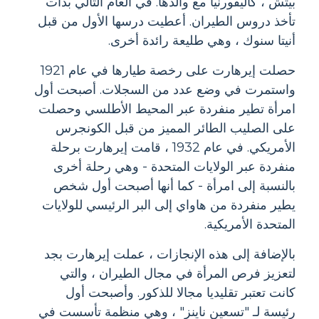
بيتش ، كاليفورنيا مع والدها. في العام التالي بدأت
تأخذ دروس الطيران. أعطيت درسها الأول من قبل
أنيتا سنوك ، وهي طليعة رائدة أخرى.
حصلت إيرهارت على رخصة طيارها في عام 1921
واستمرت في وضع عدد من السجلات. أصبحت أول
امرأة تطير منفردة عبر المحيط الأطلسي وحصلت
على الصليب الطائر المميز من قبل الكونجرس
الأمريكي. في عام 1932 ، قامت إيرهارت برحلة
منفردة عبر الولايات المتحدة - وهي رحلة أخرى
بالنسبة إلى امرأة - كما أنها أصبحت أول شخص
يطير منفردة من هاواي إلى البر الرئيسي للولايات
المتحدة الأمريكية.
بالإضافة إلى هذه الإنجازات ، عملت إيرهارت بجد
لتعزيز فرص المرأة في مجال الطيران ، والتي
كانت تعتبر تقليديا مجالا للذكور. وأصبحت أول
رئيسة لـ "تسعين ناينز" ، وهي منظمة تأسست في