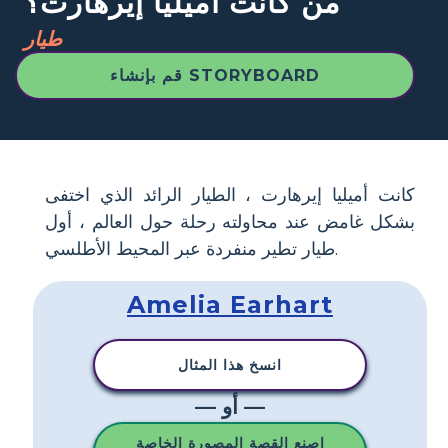
من كانت أميليا إيرهارت؟
طيار
قم بإنشاء STORYBOARD
كانت أميليا إيرهارت ، الطيار الرائد الذي اختفى
بشكل غامض عند محاولته رحلة حول العالم ، أول
طيار تطير منفردة عبر المحيط الأطلسي.
Amelia Earhart
انسخ هذا المثال
— أو —
اصنع القصة المصورة الخاصة