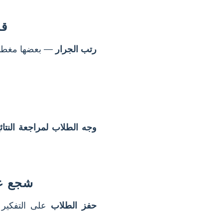
قم
رتب الجرار
— بعضها مغطى،
وجه الطلاب لمراجعة النتائ
شجع عل
حفز الطلاب
على التفكير