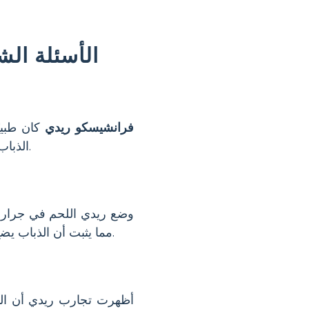
الأسئلة الش
فرانشيسكو ريدي
كان طبيبً
الذباب، تأتي من كائنات حية أخرى، وليس من مادة غير حية. كان ذلك تقدمًا كبيرًا في علم الأحياء.
وضع ريدي اللحم في جرار،
مما يثبت أن الذباب يضع بيضًا على اللحم. ساعدت هذه التجربة الشهيرة على إظهار أن الحياة تأتي من حياة أخرى.
أظهرت تجارب ريدي أن الير