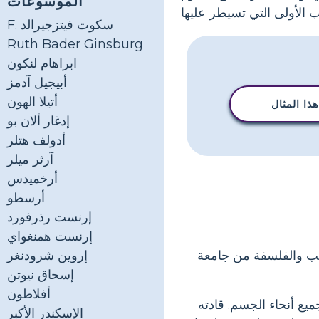
الموسوعات
F. سكوت فيتزجيرالد
Ruth Bader Ginsburg
ابراهام لنكون
أبيجيل آدمز
أتيلا الهون
ذا المثال
إدغار ألان بو
أدولف هتلر
آرثر ميلر
أرخميدس
أرسطو
إرنست رذرفورد
إرنست همنغواي
ي 18 فبراير 1626. أكمل درجة في الطب والفلسفة من جامعة
إروين شرودنغر
إسحاق نيوتن
أفلاطون
ع أنحاء الجسم. قادته
الإسكندر الأكبر