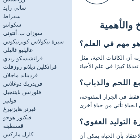
سالي رايد
سقراط
 والأهمية
سكوانتو
سوزان ب. أنتوني
سيرة نيكولاس كوبرنيكوس
و مهم في العلم؟
غاليليو غاليلي
ربه أن الكائنات الحية، مثل
فرانشيسكو ريدي
فرانكلين ديلانو روزفلت
فرديناند ماجلان
ع اللحم والذباب؟
فريدريك دوغلاس
فلورنس نايتنجيل
قط في الجرار المفتوحة،
فولتير
فيرنر هايزنبرغ
فيكتور هوجو
التوليد العفوي؟
قسنطينة
كارل ماركس
تقاد بأن الحياة يمكن أن