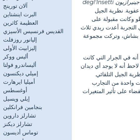
إسبرينز إنتورنو ألا جينيرازيون degl'Insetti
آلان تورينج
 توليد عفوية. نظرية الجيل
البرت اينشتاين
و وكانت مقبولة على
العظيمة كاثرين
 التجربة أعدت ريدي ثلاث
القديس فرنسيس الأسيزي
اة بشاش، وتركت مجموعة
إليانور روزفلت
إليزابيث الأولى
أليس ووكر
نه في الجرار التي كانت
أليساندرو فولتا
احظ أنه لا يوجد أي ديدان
إميلي ديكنسون
ة الجيل التلقائي.
أميليا ايرهارت
نت واحدة من التجارب
أوغسطس
ضاء على تأثير المتغيرات
إيلي ويسيل
بنجامين فرانكلين
تشارلز داروين
تشارلز ديكنز
توماس أديسون