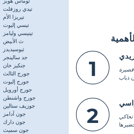
توماس هوبز
تيدي روزفلت
تيريزا الأم
تيسي إليوت
تينيسي وليامز
أهمية
ث الأبيض
ثيوسيديدز
يدي
جد سالينجر
1
جنكيز خان
قصيرة
جورج الثالث
جورج إليوت
جورج أورويل
جورج واشنطن
راسي
جوزيف ستالين
2
جون آدامز
تحاكي
جون دارك
جون سميث