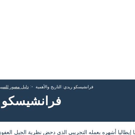
فرانشيسكو ريدي: التاريخ والأهمية
دليل مصور للسير 
فرانشيسكو ري
إيطاليا أشهره بعمله التجريبي الذي دحض نظرية الجيل العفوي