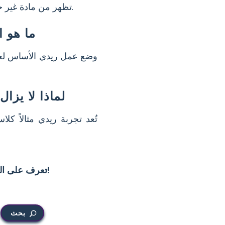
— أن الكائنات الحية تأتي من كائنات حية أخرى.
تظهر من مادة غير ح
ما هو ا
وضع عمل ريدي الأساس لعلم ا
لماذا لا يزا
تُعد تجربة ريدي مثالاً كلا
!
تعرف على الم
بحث