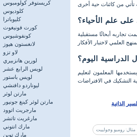
كريستوفر كولومبوس
كلوديوس
على علم الأحياء؟
كليوباترا
كورت فونيغوت
ت تجاربه أبحاثًا مستقبلية
كونفوشيوس
لانغستون هيوز
لاو تزو
 الدراسية اليوم؟
لورين هانزبيري
لويس الرابع عشر
 يستخدمها المعلمون لتعليم
لويس باستور
ليوناردو دافنشي
مارتن لوثر
مارتن لوثر كينغ جونيور
سير الذاتية
مارجريت اتوود
مارغريت تاتشر
مارك انتوني
مارك توين