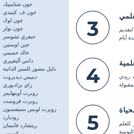
جون شتاينبيك
جون ف. كينيدي
علمي
3
جون لوك
جون نولز
لتقديم
جيفري تشوسر
جين اوستين
خالد حسيني
دانتي أليغييري
لمية
4
دليل مصور للسير الذاتية
 ريدي
دينيس ديديروت
راي برادبوري
روبرت أوبنهايمر
روبرت فروست
حياة
روبرت لويس ستيفنسون
5
روديارد
 للعلم
ريتشارد فاينمان
زركسيس